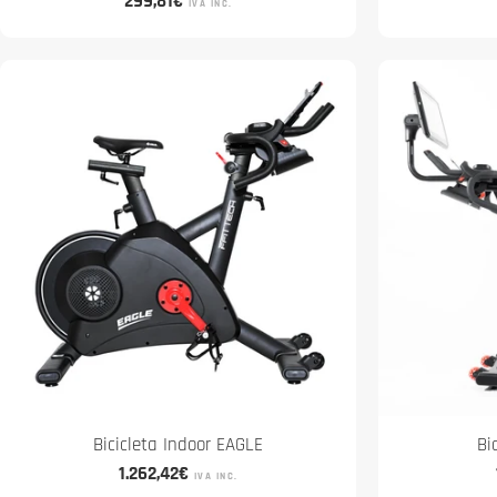
Preço
299,81€
IVA INC.
normal
Bicicleta Indoor EAGLE
Bi
Preço
1.262,42€
IVA INC.