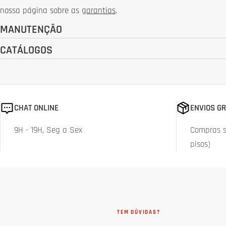
nossa página sobre as
garantias
.
:
MANUTENÇÃO
CATÁLOGOS
CHAT ONLINE
ENVIOS GR
9H - 19H, Seg a Sex
Compras su
pisos)
TEM DÚVIDAS?