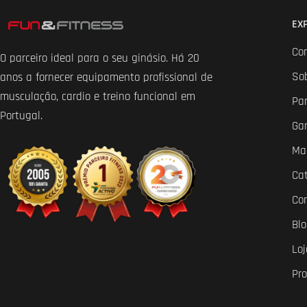
EX
Co
O parceiro ideal para o seu ginásio. Há 20
So
anos a fornecer equipamento profissional de
musculação, cardio e treino funcional em
Par
Portugal.
Ga
Ma
Ca
Co
Bl
Loj
Pr