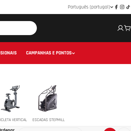
Idioma
Português (portugal)
Facebo
Ins
T
C
SIONAIS
CAMPANHAS E PONTOS
ICLETA VERTICAL
ESCADAS STEPMILL
Ordenar