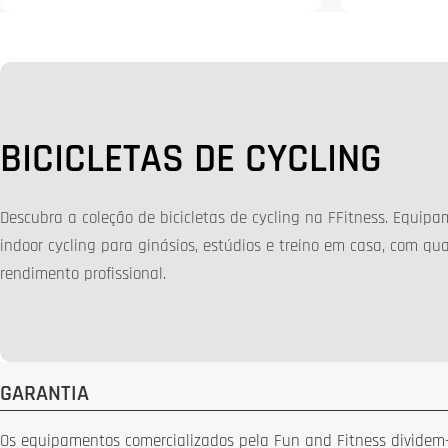
normal
C
BICICLETAS DE CYCLING
O
Descubra a coleção de bicicletas de cycling na FFitness. Equip
L
indoor cycling para ginásios, estúdios e treino em casa, com qu
rendimento profissional.
E
Ç
Ã
GARANTIA
O
Os equipamentos comercializados pela Fun and Fitness dividem-s