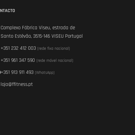
NTACTO
Complexo Fábrica Viseu, estrada de
Santo Estêvão, 3515-146 VISEU Portugal
+351 232 412 003
(rede fixa nacional)
+351 961 347 590
(rede móvel nacional)
+351 913 911 493
(WhatsApp)
loja@ffitness.pt