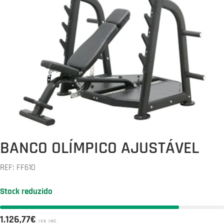
Abrir media 0 em modal
BANCO OLÍMPICO AJUSTÁVEL
REF:
FF610
Stock reduzido
Preço
1.126,77€
IVA INC.