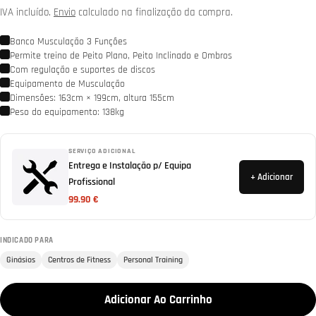
normal
IVA incluído.
Envio
calculado na finalização da compra.
Banco Musculação 3 Funções
Permite treino de Peito Plano, Peito Inclinado e Ombros
Com regulação e suportes de discos
Equipamento de Musculação
Dimensões: 163cm × 199cm, altura 155cm
Peso do equipamento: 138kg
SERVIÇO ADICIONAL
Entrega e Instalação p/ Equipa
+ Adicionar
Profissional
99.90 €
INDICADO PARA
Ginásios
Centros de Fitness
Personal Training
Adicionar Ao Carrinho