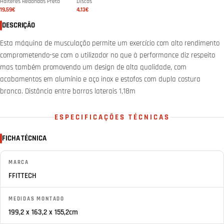
Halteres Redondos Preto
Discos
19,59€
4,13€
DESCRIÇÃO
Esta máquina de musculação permite um exercício com alto rendimento
comprometendo-se com o utilizador no que à performance diz respeito
mas também promovendo um design de alta qualidade, com
acabamentos em alumínio e aço inox e estofos com dupla costura
branca. Distância entre barras laterais 1,18m
ESPECIFICAÇÕES TÉCNICAS
FICHA TÉCNICA
MARCA
FFITTECH
MEDIDAS MONTADO
199,2 x 163,2 x 155,2cm