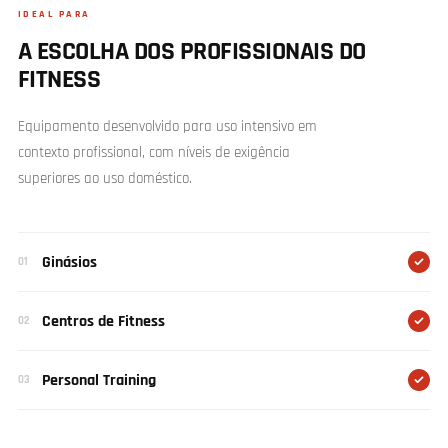
IDEAL PARA
A ESCOLHA DOS PROFISSIONAIS DO
FITNESS
Equipamento desenvolvido para uso intensivo em
contexto profissional, com níveis de exigência
superiores ao uso doméstico.
Ginásios
01
Centros de Fitness
02
Personal Training
03