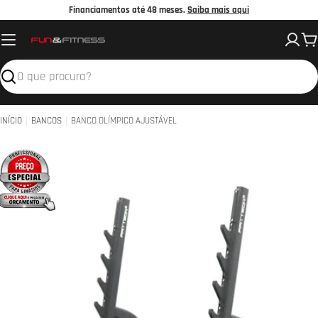
Avançar
Financiamentos até 48 meses.
Saiba mais aqui
para
C
o
conteúdo
Pesquisar
INÍCIO
BANCOS
BANCO OLÍMPICO AJUSTÁVEL