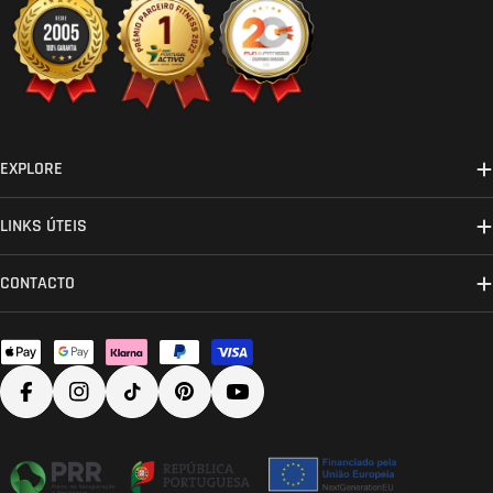
EXPLORE
LINKS ÚTEIS
CONTACTO
Métodos
de
Facebook
Instagram
TikTok
Pinterest
YouTube
pagamento