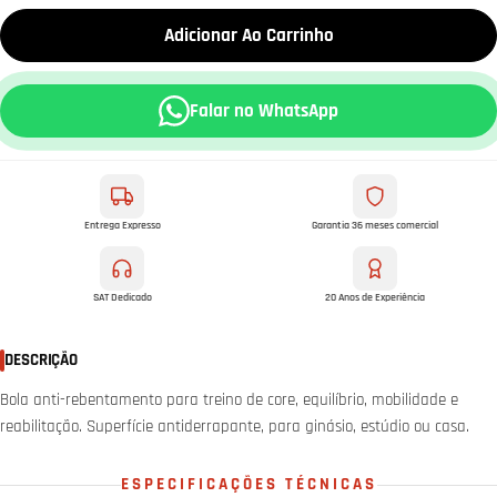
Adicionar Ao Carrinho
Falar no WhatsApp
Entrega Expresso
Garantia 36 meses comercial
SAT Dedicado
20 Anos de Experiência
DESCRIÇÃO
Bola anti-rebentamento para treino de core, equilíbrio, mobilidade e
reabilitação. Superfície antiderrapante, para ginásio, estúdio ou casa.
ESPECIFICAÇÕES TÉCNICAS