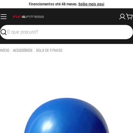
Avançar
Financiamentos até 48 meses.
Saiba mais aqui
para
C
o
conteúdo
Pesquisar
INÍCIO
ACESSÓRIOS
BOLA DE FITNESS