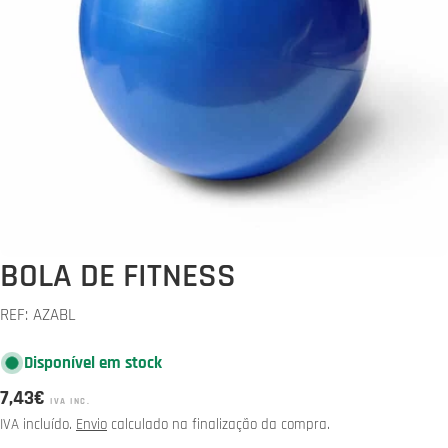
Abrir media 0 em modal
BOLA DE FITNESS
REF:
AZABL
Disponível em stock
Preço
7,43€
IVA INC.
normal
IVA incluído.
Envio
calculado na finalização da compra.