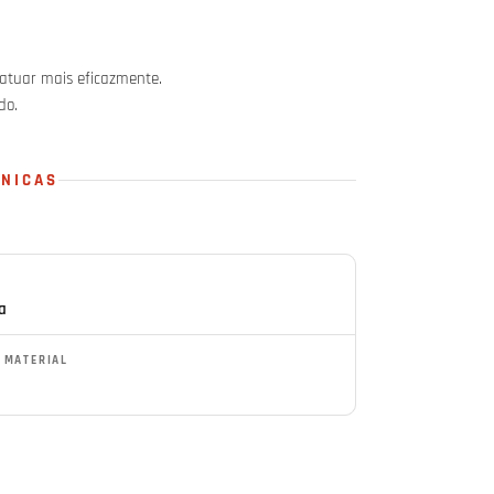
atuar mais eficazmente.
do.
CNICAS
a
E MATERIAL