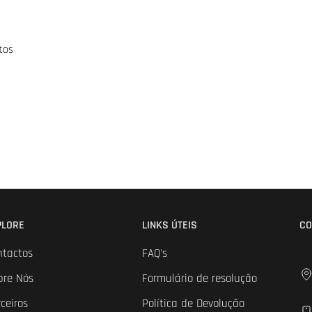
tos
PLORE
LINKS ÚTEIS
CO
ntactos
FAQ's
bre Nós
Formulário de resolução
ceiros
Política de Devolução