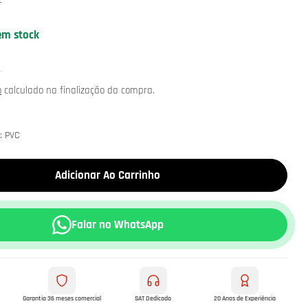
em stock
.
o
calculado na finalização da compra.
l: PVC
Adicionar Ao Carrinho
Falar no WhatsApp
Garantia 36 meses comercial
SAT Dedicado
20 Anos de Experiência