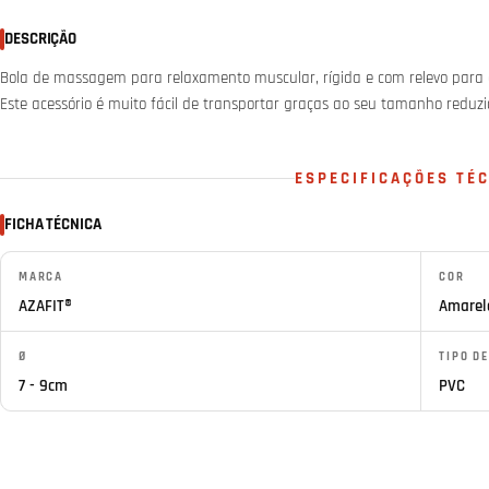
DESCRIÇÃO
Bola de massagem para relaxamento muscular, rígida e com relevo para 
Este acessório é muito fácil de transportar graças ao seu tamanho reduzi
ESPECIFICAÇÕES TÉ
FICHA TÉCNICA
MARCA
COR
AZAFIT®
Amarel
Ø
TIPO D
7 - 9cm
PVC