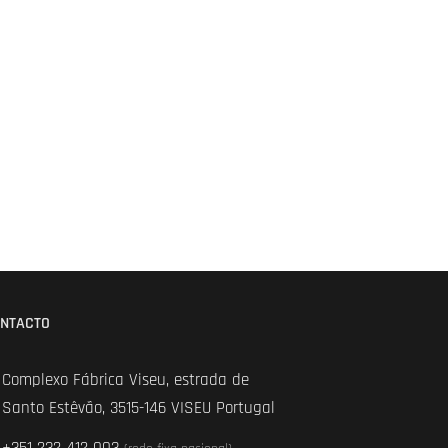
NTACTO
Complexo Fábrica Viseu, estrada de
Santo Estêvão, 3515-146 VISEU Portugal