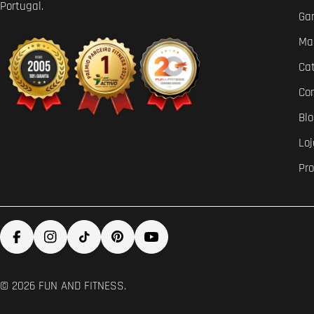
Portugal.
Ga
Ma
Ca
Co
Bl
Loj
Pr
Facebook
Instagram
TikTok
Pinterest
YouTube
© 2026
FUN AND FITNESS
.