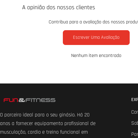
A opinião dos nossos clientes
Contribua para a avaliação dos nossos produ
Escrever Uma Avaliação
Nenhum item encontrado
EX
Co
O parceiro ideal para o seu ginásio. Há 20
So
anos a fornecer equipamento profissional de
musculação, cardio e treino funcional em
Par