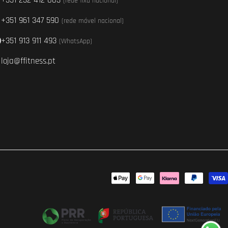
+351 232 412 003
(rede fixa nacional)
+351 961 347 590
(rede móvel nacional)
+351 913 911 493
(WhatsApp)
loja@ffitness.pt
Métodos
de
pagamento