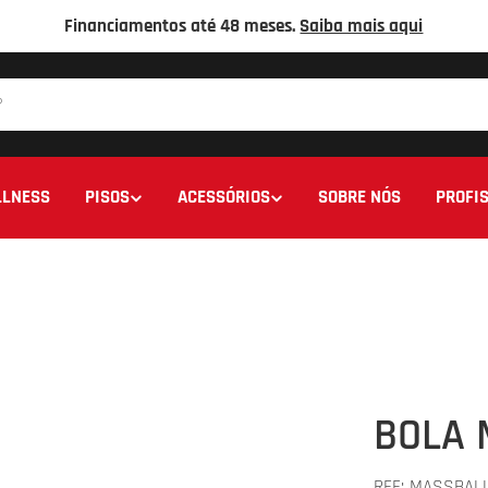
Financiamentos até 48 meses.
Saiba mais aqui
LNESS
PISOS
ACESSÓRIOS
SOBRE NÓS
PROFIS
BOLA 
REF:
MASSBAL