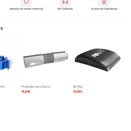
Garantia 36 meses comercial
SAT Dedicado
20 Anos de Experiência
NO
mm)
Proteção para Barra
Ab Mat
16,64€
15,58€