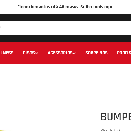
Financiamentos até 48 meses.
Saiba mais aqui
LNESS
PISOS
ACESSÓRIOS
SOBRE NÓS
PROFIS
BUMPE
REF:
BP5G