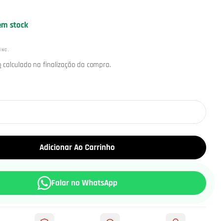
em stock
INC.
o
calculado na finalização da compra.
m modal
Adicionar Ao Carrinho
Falar no WhatsApp