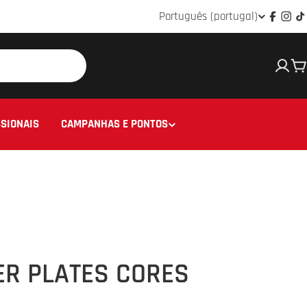
Idioma
Português (portugal)
Facebo
Ins
T
C
SIONAIS
CAMPANHAS E PONTOS
R PLATES CORES