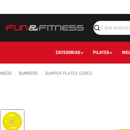
Avançar
para
o
conteúdo
Pesquisar
CATEGORIAS
PILATES
WEL
INÍCIO
BUMPERS
BUMPER PLATES CORES