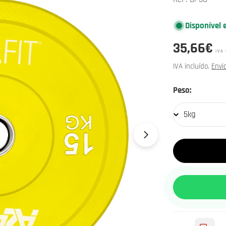
Disponível 
Preço
35,66€
IVA 
normal
IVA incluído.
Envi
5kg
Peso:
Abrir media 1 e