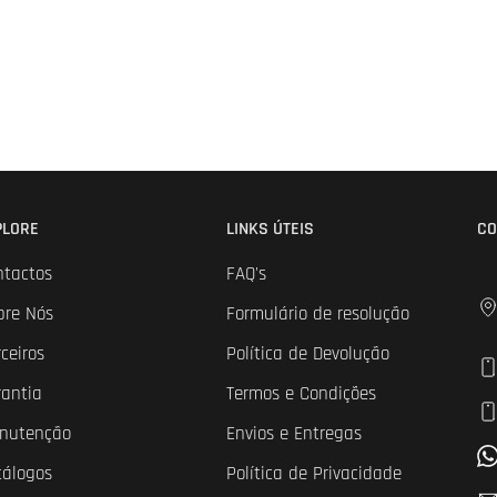
PLORE
LINKS ÚTEIS
CO
ntactos
FAQ's
bre Nós
Formulário de resolução
ceiros
Política de Devolução
rantia
Termos e Condições
nutenção
Envios e Entregas
tálogos
Política de Privacidade