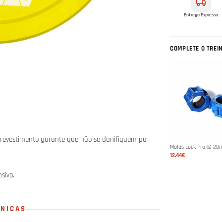
Entrega Expresso
COMPLETE O TREI
eu revestimento garante que não se danifiquem por
Molas Lock Pro (Ø 28
12,44€
sivo.
CNICAS