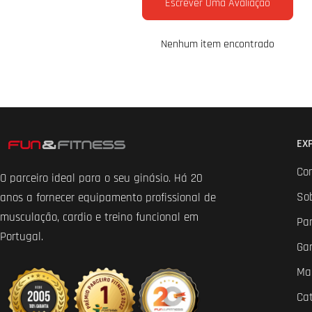
Escrever Uma Avaliação
Nenhum item encontrado
EX
Co
O parceiro ideal para o seu ginásio. Há 20
So
anos a fornecer equipamento profissional de
musculação, cardio e treino funcional em
Par
Portugal.
Ga
Ma
Ca