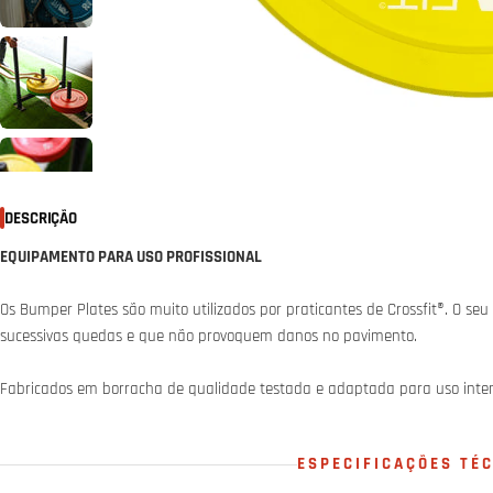
DESCRIÇÃO
EQUIPAMENTO PARA USO PROFISSIONAL
Os Bumper Plates são muito utilizados por praticantes de Crossfit®. O s
sucessivas quedas e que não provoquem danos no pavimento.
Fabricados em borracha de qualidade testada e adaptada para uso inten
ESPECIFICAÇÕES TÉ