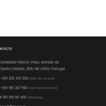
NTACTO
Complexo Fábrica Viseu, estrada de
Santo Estêvão, 3515-146 VISEU Portugal
+351 232 412 003
(rede fixa nacional)
+351 961 347 590
(rede móvel nacional)
+351 913 911 493
(WhatsApp)