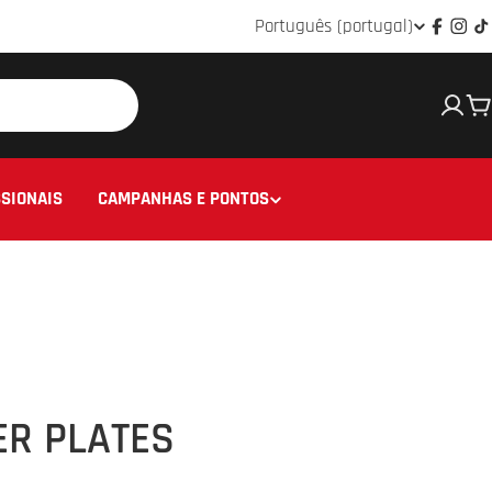
Idioma
Português (portugal)
Facebo
Ins
T
C
SIONAIS
CAMPANHAS E PONTOS
R PLATES