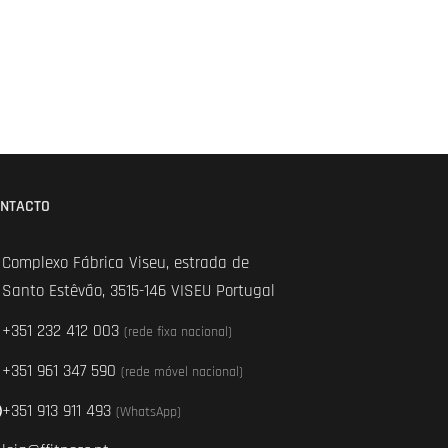
NTACTO
Complexo Fábrica Viseu, estrada de
Santo Estêvão, 3515-146 VISEU Portugal
+351 232 412 003
(rede fixa nacional)
+351 961 347 590
(rede móvel nacional)
+351 913 911 493
(WhatsApp)