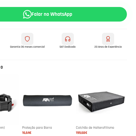
Falar no WhatsApp
Garantia 36 meses comercial
SAT Dedicado
20 Anos de Experiência
NO
mm)
Proteção para Barra
Colchão de Halterofilismo
16,64€
199,68€