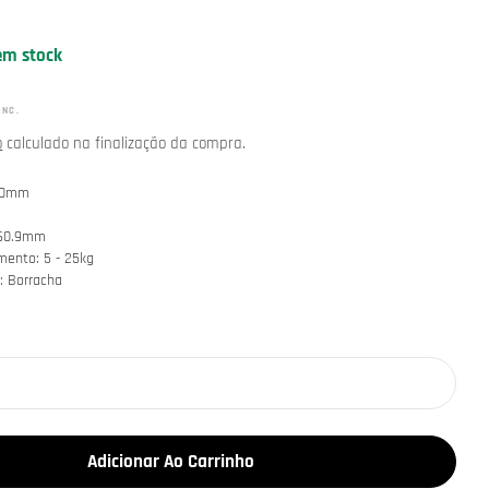
em stock
INC.
o
calculado na finalização da compra.
50mm
 60.9mm
mento: 5 - 25kg
l: Borracha
m modal
Adicionar Ao Carrinho