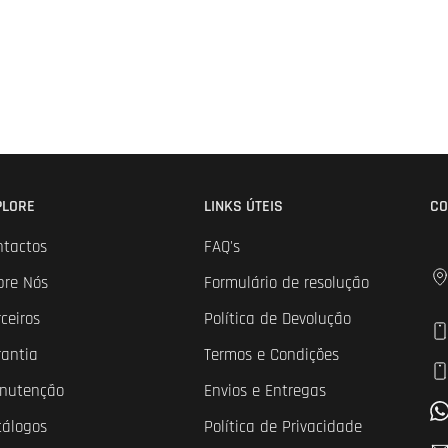
PLORE
LINKS ÚTEIS
CO
ntactos
FAQ's
bre Nós
Formulário de resolução
ceiros
Política de Devolução
rantia
Termos e Condições
nutenção
Envios e Entregas
tálogos
Política de Privacidade