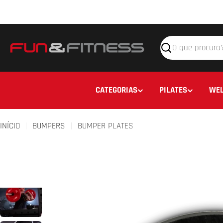
Avançar
para
o
conteúdo
Pesquisar
CATEGORIAS
PILATES
WEL
INÍCIO
BUMPERS
BUMPER PLATES