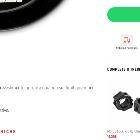
Entrega Expresso
COMPLETE O TREI
eu revestimento garante que não se danifiquem por
sivo.
CNICAS
Molas Lock Pro (Ø 50
16,39€