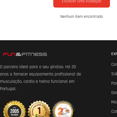
Escrever Uma Avaliação
Nenhum item encontrado
EX
Co
O parceiro ideal para o seu ginásio. Há 20
So
anos a fornecer equipamento profissional de
musculação, cardio e treino funcional em
Par
Portugal.
Ga
Ma
Ca