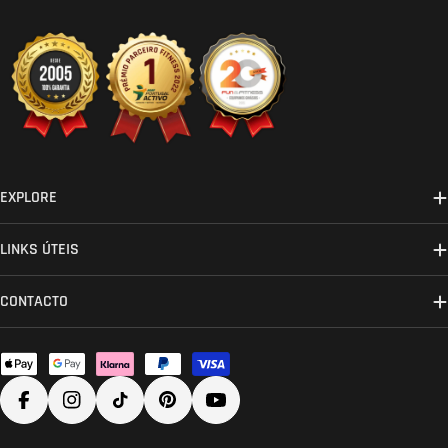
EXPLORE
LINKS ÚTEIS
CONTACTO
Métodos
de
Facebook
Instagram
TikTok
Pinterest
YouTube
pagamento