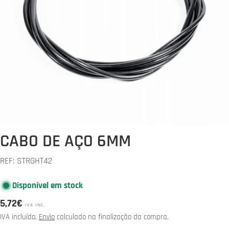
Abrir media 0 em modal
CABO DE AÇO 6MM
REF:
STRGHT42
Disponível em stock
Preço
5,72€
IVA INC.
normal
IVA incluído.
Envio
calculado na finalização da compra.