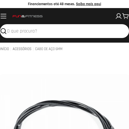
Avançar
Financiamentos até 48 meses.
Saiba mais aqui
para
C
o
conteúdo
Pesquisar
INÍCIO
ACESSÓRIOS
CABO DE AÇO 6MM