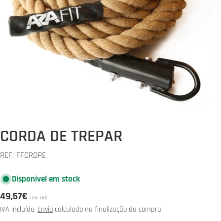
Abrir media 0 em modal
CORDA DE TREPAR
REF:
FFCROPE
Disponível em stock
Preço
49,57€
IVA INC.
normal
IVA incluído.
Envio
calculado na finalização da compra.