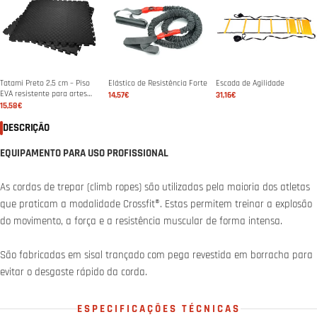
Tatami Preto 2,5 cm – Piso
Elástico de Resistência Forte
Escada de Agilidade
EVA resistente para artes
14,57€
31,16€
marciais & ginásio
15,58€
DESCRIÇÃO
EQUIPAMENTO PARA USO PROFISSIONAL
As cordas de trepar (climb ropes) são utilizadas pela maioria dos atletas
que praticam a modalidade Crossfit®. Estas permitem treinar a explosão
do movimento, a força e a resistência muscular de forma intensa.
São fabricadas em sisal trançado com pega revestida em borracha para
evitar o desgaste rápido da corda.
ESPECIFICAÇÕES TÉCNICAS