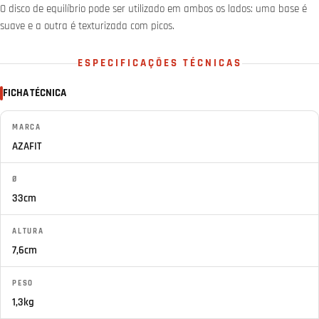
O disco de equilíbrio pode ser utilizado em ambos os lados: uma base é
suave e a outra é texturizada com picos.
ESPECIFICAÇÕES TÉCNICAS
FICHA TÉCNICA
MARCA
AZAFIT
Ø
33cm
ALTURA
7,6cm
PESO
1,3kg