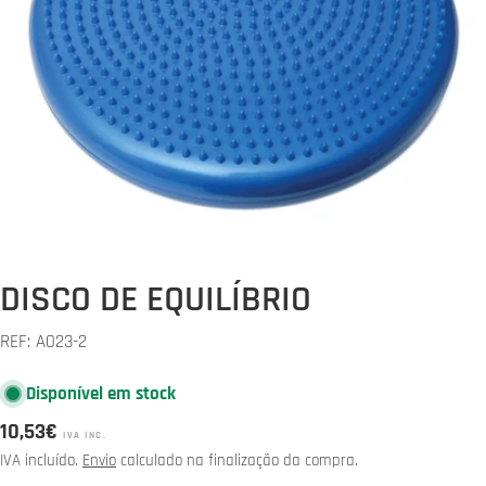
Abrir media 0 em modal
DISCO DE EQUILÍBRIO
REF:
A023-2
Disponível em stock
Preço
10,53€
IVA INC.
normal
IVA incluído.
Envio
calculado na finalização da compra.