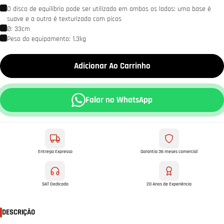
O disco de equilíbrio pode ser utilizado em ambos os lados: uma base é
suave e a outra é texturizada com picos
Ø: 33cm
Peso do equipamento: 1,3kg
Adicionar Ao Carrinho
Falar no WhatsApp
Entrega Expresso
Garantia 36 meses comercial
SAT Dedicado
20 Anos de Experiência
DESCRIÇÃO