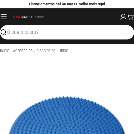
Avançar
Financiamentos até 48 meses.
Saiba mais aqui
para
C
o
conteúdo
Pesquisar
INÍCIO
ACESSÓRIOS
DISCO DE EQUILÍBRIO