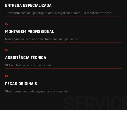
ENTREGA ESPECIALIZADA
Transporte com equipa própria em Portugal continental. Sem subcontratação.
02
MONTAGEM PROFISSIONAL
Montagem no local opcional, feita pela equipa técnica.
03
ASSISTÊNCIA TÉCNICA
SLA em todo o território nacional.
04
PEÇAS ORIGINAIS
Stock permanente de peças com envio rápido.