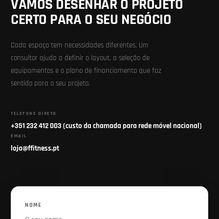
VAMOS DESENHAR O PROJETO
CERTO PARA O SEU NEGÓCIO
Cada espaço tem necessidades diferentes. Um
consultor ajuda a definir o layout, a seleção de
equipamentos e o plano de financiamento que faz
sentido para o seu projeto.
TELEFONE DIRETO
+351 232 412 003 (custo da chamada para rede móvel nacional)
EMAIL
loja@ffitness.pt
NOME