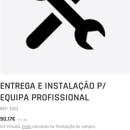
Abrir media 0 em modal
ENTREGA E INSTALAÇÃO P/
EQUIPA PROFISSIONAL
REF:
EI03
Preço
90,17€
IVA INC.
normal
IVA incluído.
Envio
calculado na finalização da compra.