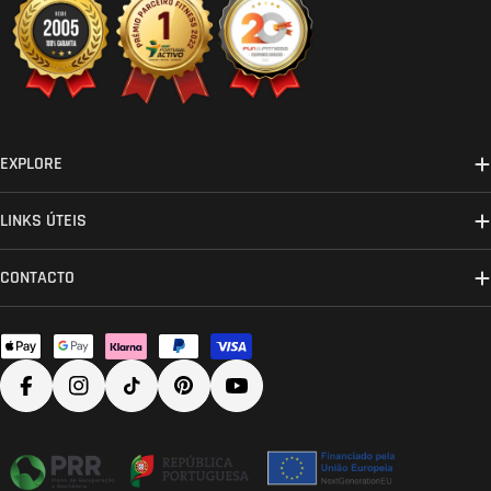
EXPLORE
LINKS ÚTEIS
CONTACTO
Métodos
de
Facebook
Instagram
TikTok
Pinterest
YouTube
pagamento