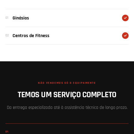
Ginásios
01
Centros de Fitness
02
NÃO VENDEMOS SÓ O EQUIPAMENTO
TEMOS UM SERVIÇO COMPLETO
Da entrega especializada até à assistência técnica de longo prazo.
01