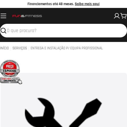
Avançar
Financiamentos até 48 meses.
Saiba mais aqui
para
C
o
conteúdo
Pesquisar
INÍCIO
SERVIÇOS
ENTREGA E INSTALAÇÃO P/ EQUIPA PROFISSIONAL