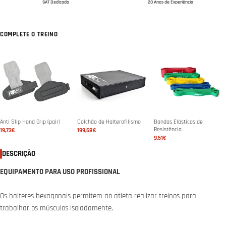
SAT Dedicado
20 Anos de Experiência
COMPLETE O TREINO
Anti Slip Hand Grip (pair)
Colchão de Halterofilismo
Bandas Elásticas de
Resistência
19,73€
199,68€
9,51€
DESCRIÇÃO
EQUIPAMENTO PARA USO PROFISSIONAL
Os halteres hexagonais permitem ao atleta realizar treinos para
trabalhar os músculos isoladamente.