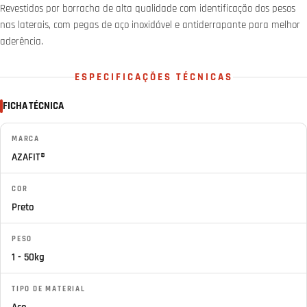
Revestidos por borracha de alta qualidade com identificação dos pesos
nas laterais, com pegas de aço inoxidável e antiderrapante para melhor
aderência.
ESPECIFICAÇÕES TÉCNICAS
FICHA TÉCNICA
MARCA
AZAFIT®
COR
Preto
PESO
1 - 50kg
TIPO DE MATERIAL