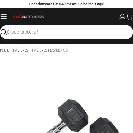
Avançar
Financiamentos até 48 meses.
Saiba mais aqui
para
C
o
conteúdo
Pesquisar
INÍCIO
HALTERES
HALTERES HEXAGONAIS