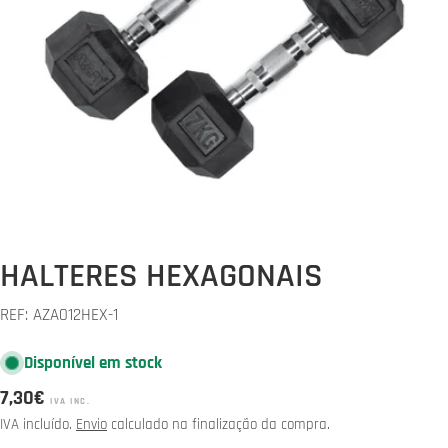
Abrir media 0 em modal
HALTERES HEXAGONAIS
REF:
AZA012HEX-1
Disponível em stock
Preço
7,30€
IVA INC.
normal
IVA incluído.
Envio
calculado na finalização da compra.