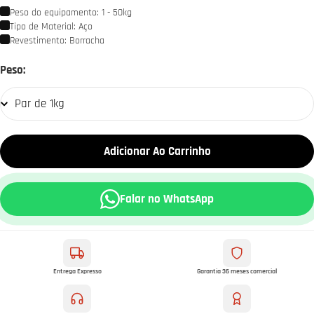
Peso do equipamento: 1 - 50kg
Tipo de Material: Aço
Revestimento: Borracha
Par
Peso:
de
1kg
Adicionar Ao Carrinho
Falar no WhatsApp
Entrega Expresso
Garantia 36 meses comercial