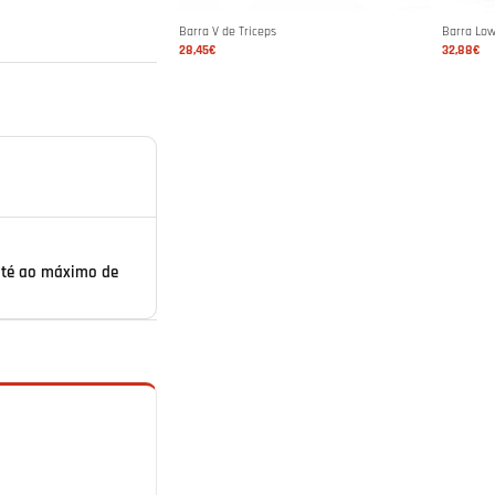
Barra V de Triceps
Barra Lo
28,45€
32,88€
até ao máximo de
g