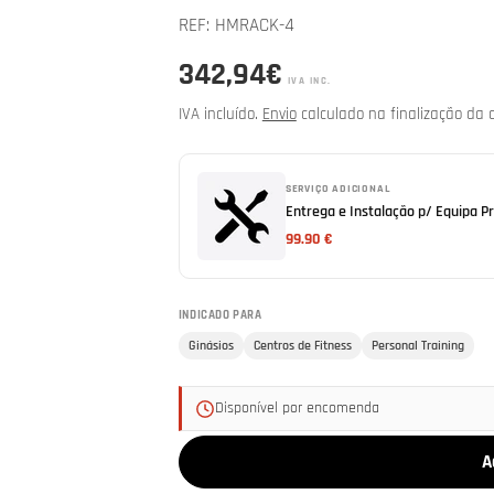
REF:
HMRACK-4
Preço
342,94€
IVA INC.
normal
IVA incluído.
Envio
calculado na finalização da 
SERVIÇO ADICIONAL
Entrega e Instalação p/ Equipa Pr
99.90 €
INDICADO PARA
Ginásios
Centros de Fitness
Personal Training
Disponível por encomenda
A