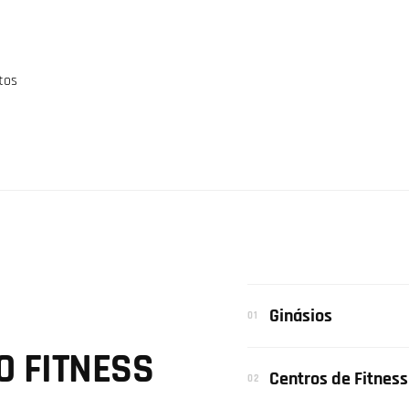
tos
Ginásios
01
O FITNESS
Centros de Fitness
02