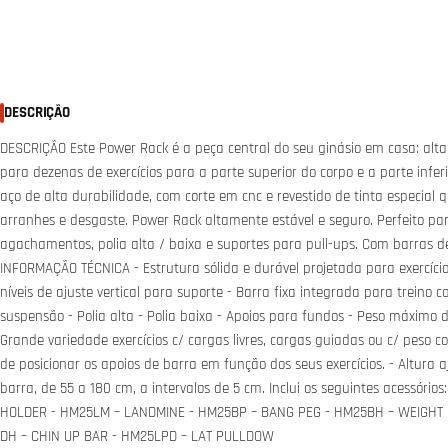
DESCRIÇÃO
DESCRIÇÃO Este Power Rack é a peça central do seu ginásio em casa: altam
para dezenas de exercícios para a parte superior do corpo e a parte inferi
aço de alta durabilidade, com corte em cnc e revestido de tinta especial 
arranhes e desgaste. Power Rack altamente estável e seguro. Perfeito pa
agachamentos, polia alta / baixa e suportes para pull-ups. Com barras de
INFORMAÇÃO TÉCNICA - Estrutura sólida e durável projetada para exercício
níveis de ajuste vertical para suporte - Barra fixa integrada para treino 
suspensão - Polia alta - Polia baixa - Apoios para fundos - Peso máximo d
Grande variedade exercícios c/ cargas livres, cargas guiadas ou c/ peso co
de posicionar os apoios de barra em função dos seus exercícios. - Altura a
barra, de 55 a 180 cm, a intervalos de 5 cm. Inclui os seguintes acessório
HOLDER - HM25LM – LANDMINE - HM25BP – BANG PEG - HM25BH – WEIGHT
DH – CHIN UP BAR - HM25LPD – LAT PULLDOW