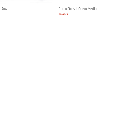
w Row
Barra Dorsal Curva Media
43,70€