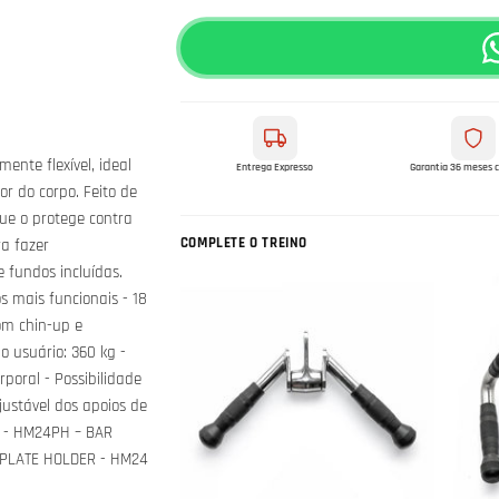
ente flexível, ideal
Entrega Expresso
Garantia 36 meses 
or do corpo. Feito de
que o protege contra
COMPLETE O TREINO
ra fazer
 fundos incluídas.
s mais funcionais - 18
com chin-up e
o usuário: 360 kg -
rporal - Possibilidade
justável dos apoios de
s: - HM24PH – BAR
 PLATE HOLDER - HM24