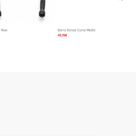
w Row
Barra Dorsal Curva Media
43,70€