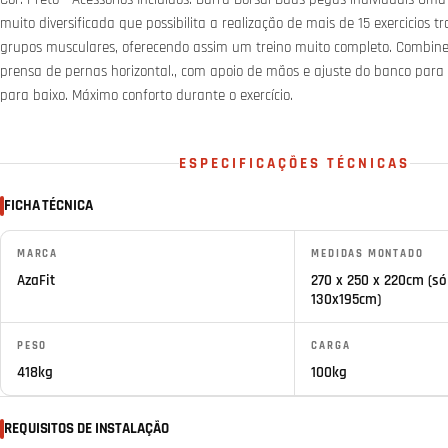
muito diversificada que possibilita a realização de mais de 15 exercicios 
grupos musculares, oferecendo assim um treino muito completo. Combine
prensa de pernas horizontal., com apoio de mãos e ajuste do banco para f
para baixo. Máximo conforto durante o exercício.
ESPECIFICAÇÕES TÉCNICAS
FICHA TÉCNICA
MARCA
MEDIDAS MONTADO
AzaFit
270 x 250 x 220cm (só
130x195cm)
PESO
CARGA
418kg
100kg
REQUISITOS DE INSTALAÇÃO