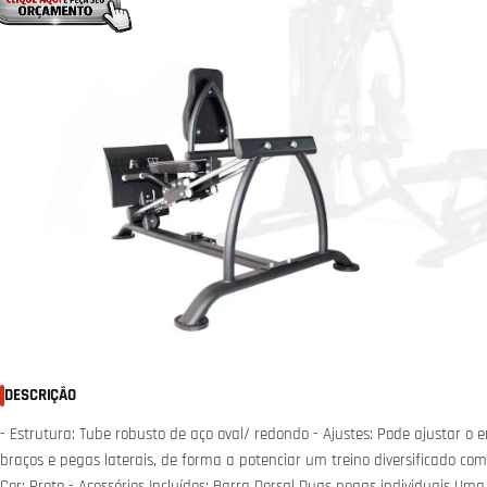
Abrir media 0 em modal
DESCRIÇÃO
- Estrutura: Tube robusto de aço oval/ redondo - Ajustes: Pode ajustar o e
braços e pegas laterais, de forma a potenciar um treino diversificado co
Cor: Preto - Acessórios Incluídos: Barra Dorsal Duas pegas individuais U