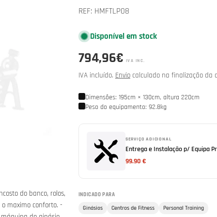
REF:
HMFTLP08
Disponível em stock
Preço
794,96€
IVA INC.
normal
IVA incluído.
Envio
calculado na finalização da 
Dimensões: 195cm × 130cm, altura 220cm
Peso do equipamento: 92.8kg
SERVIÇO ADICIONAL
Entrega e Instalação p/ Equipa Pr
99.90 €
ncosto do banco, rolos,
INDICADO PARA
m o maximo conforto. -
Ginásios
Centros de Fitness
Personal Training
ma máquina de ginásio