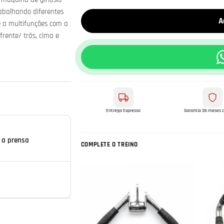
trabalhando diferentes
A
 a multifunções com a
rente/ trás, cima e
Entrega Expresso
Garantia 36 meses 
 a prensa
COMPLETE O TREINO