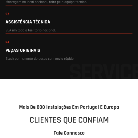
Montagem no local opcional, feita pela equipa técnica.
03
ASSISTÊNCIA TÉCNICA
SLA em todo o território nacional.
04
PEÇAS ORIGINAIS
Stock permanente de peças com envio rápido.
Mais De 800 Instalações Em Portugal E Europa
CLIENTES QUE CONFIAM
Fale Connosco