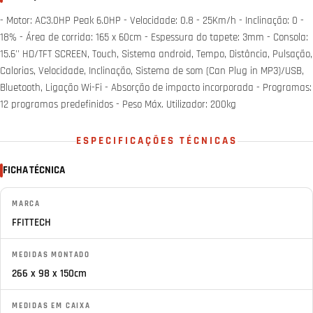
- Motor: AC3.0HP Peak 6.0HP - Velocidade: 0.8 - 25Km/h - Inclinação: 0 -
18% - Área de corrida: 165 x 60cm - Espessura do tapete: 3mm - Consola:
15.6'' HD/TFT SCREEN, Touch, Sistema android, Tempo, Distância, Pulsação,
Calorias, Velocidade, Inclinação, Sistema de som (Can Plug in MP3)/USB,
Bluetooth, Ligação Wi-Fi - Absorção de impacto incorporada - Programas:
12 programas predefinidos - Peso Máx. Utilizador: 200kg
ESPECIFICAÇÕES TÉCNICAS
FICHA TÉCNICA
MARCA
FFITTECH
MEDIDAS MONTADO
266 x 98 x 150cm
MEDIDAS EM CAIXA