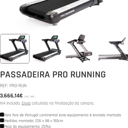
PASSADEIRA PRO RUNNING
REF:
PRO-RUN
Preço
3.666,14€
IVA INC.
normal
IVA incluído.
Envio
calculado na finalização da compra.
Para fora de Portugal continental este equipamento é enviado montado
Medidas montado: 226 x 98 x 150cm
Peso do equipamento: 257kg