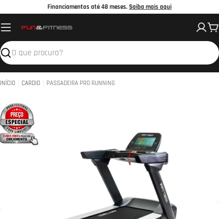
Avançar
Financiamentos até 48 meses.
Saiba mais aqui
para
C
o
conteúdo
Pesquisar
INÍCIO
CARDIO
PASSADEIRA PRO RUNNING
Abrir media 0 em modal