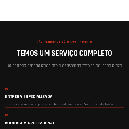
NÃO VENDEMOS SÓ O EQUIPAMENTO
TEMOS UM SERVIÇO COMPLETO
Da entrega especializada até à assistência técnica de longo prazo.
01
ENTREGA ESPECIALIZADA
Transporte com equipa própria em Portugal continental. Sem subcontratação.
02
MONTAGEM PROFISSIONAL