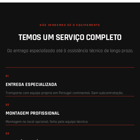
NÃO VENDEMOS SÓ O EQUIPAMENTO
TEMOS UM SERVIÇO COMPLETO
Da entrega especializada até à assistência técnica de longo prazo.
01
ENTREGA ESPECIALIZADA
Transporte com equipa própria em Portugal continental. Sem subcontratação.
02
MONTAGEM PROFISSIONAL
Montagem no local opcional, feita pela equipa técnica.
03