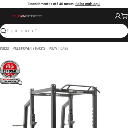
Avançar
Financiamentos até 48 meses.
Saiba mais aqui
para
C
o
conteúdo
Pesquisar
INÍCIO
MULTIPOWER E RACKS
POWER CAGE