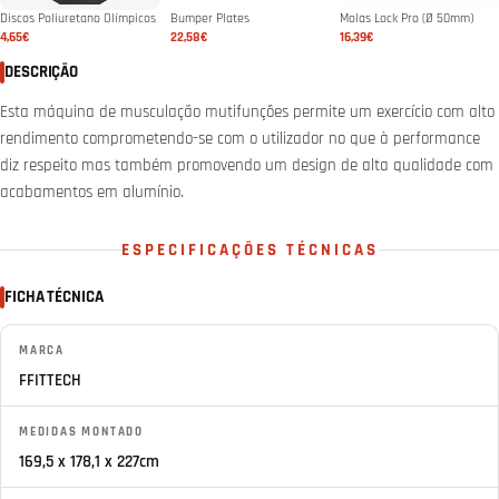
Discos Poliuretano Olímpicos
Bumper Plates
Molas Lock Pro (Ø 50mm)
4,65€
22,58€
16,39€
DESCRIÇÃO
Esta máquina de musculação mutifunções permite um exercício com alto
rendimento comprometendo-se com o utilizador no que à performance
diz respeito mas também promovendo um design de alta qualidade com
acabamentos em alumínio.
ESPECIFICAÇÕES TÉCNICAS
FICHA TÉCNICA
MARCA
FFITTECH
MEDIDAS MONTADO
169,5 x 178,1 x 227cm