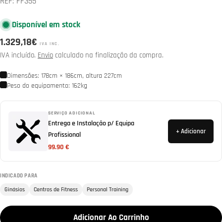
REF:
FF355
Disponível em stock
Preço
1.329,18€
IVA INC.
normal
IVA incluído.
Envio
calculado na finalização da compra.
Dimensões: 178cm × 186cm, altura 227cm
Peso do equipamento: 162kg
SERVIÇO ADICIONAL
Entrega e Instalação p/ Equipa
+ Adicionar
Profissional
99.90 €
INDICADO PARA
Ginásios
Centros de Fitness
Personal Training
Adicionar Ao Carrinho