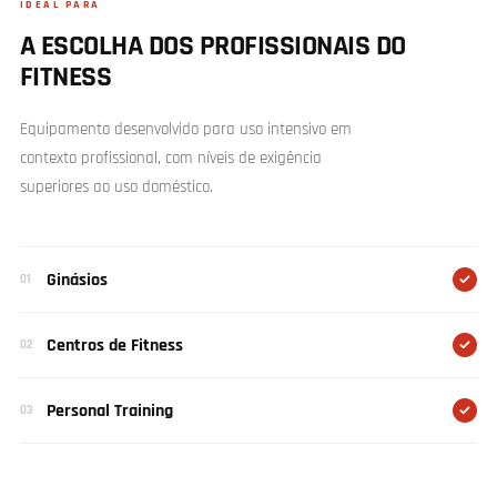
IDEAL PARA
A ESCOLHA DOS PROFISSIONAIS DO
FITNESS
Equipamento desenvolvido para uso intensivo em
contexto profissional, com níveis de exigência
superiores ao uso doméstico.
Ginásios
01
Centros de Fitness
02
Personal Training
03