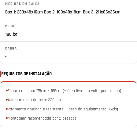
MEDIDAS EM CAIXA
Box 1: 233x48x16cm Box 2: 109x48x18cm Box 3: 211x66x36cm
PESO
180 kg
CARGA
-
REQUISITOS DE INSTALAÇÃO
Espaço mínimo: 178cm × 186cm (+ área livre em volta para treino)
Altura mínima de teto: 220 cm
Pavimento nivelado e resistente — peso do equipamento: 162kg
Montagem recomendada por 2 pessoas