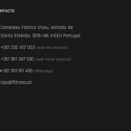
NTACTO
Complexo Fábrica Viseu, estrada de
Santo Estêvão, 3515-146 VISEU Portugal
+351 232 412 003
(rede fixa nacional)
+351 961 347 590
(rede móvel nacional)
+351 913 911 493
(WhatsApp)
loja@ffitness.pt