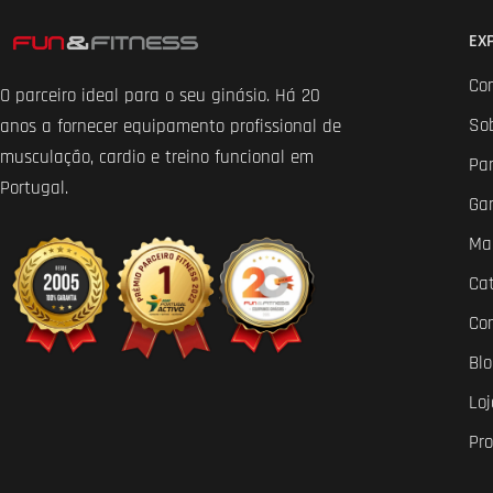
EX
Co
O parceiro ideal para o seu ginásio. Há 20
So
anos a fornecer equipamento profissional de
musculação, cardio e treino funcional em
Par
Portugal.
Ga
Ma
Ca
Co
Bl
Loj
Pr