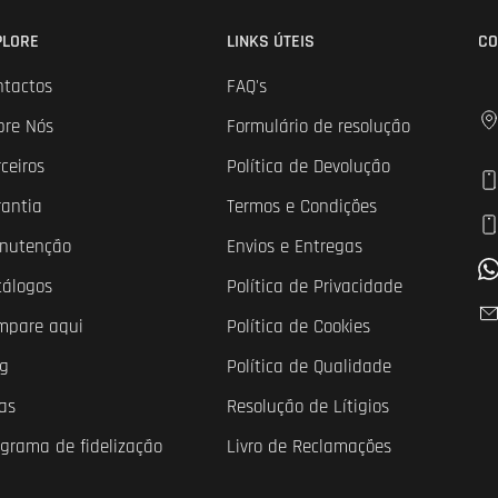
PLORE
LINKS ÚTEIS
CO
ntactos
FAQ's
bre Nós
Formulário de resolução
ceiros
Política de Devolução
rantia
Termos e Condições
nutenção
Envios e Entregas
tálogos
Política de Privacidade
mpare aqui
Política de Cookies
og
Política de Qualidade
as
Resolução de Lítigios
ograma de fidelização
Livro de Reclamações