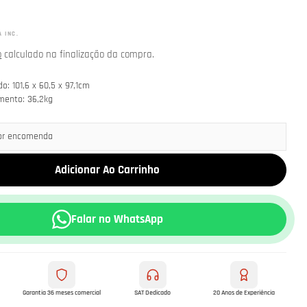
A INC.
o
calculado na finalização da compra.
: 101,6 x 60,5 x 97,1cm
mento: 36,2kg
por encomenda
Adicionar Ao Carrinho
m modal
Falar no WhatsApp
Garantia 36 meses comercial
SAT Dedicado
20 Anos de Experiência