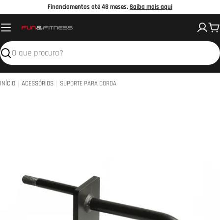
Avançar
Financiamentos até 48 meses.
Saiba mais aqui
para
C
o
conteúdo
Pesquisar
INÍCIO
ACESSÓRIOS
SUPORTE PARA CORDA