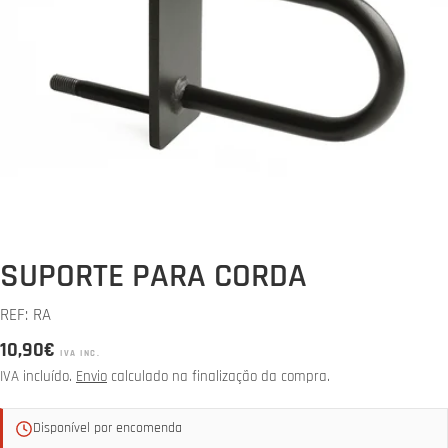
Abrir media 0 em modal
SUPORTE PARA CORDA
REF:
RA
Preço
10,90€
IVA INC.
normal
IVA incluído.
Envio
calculado na finalização da compra.
Disponível por encomenda