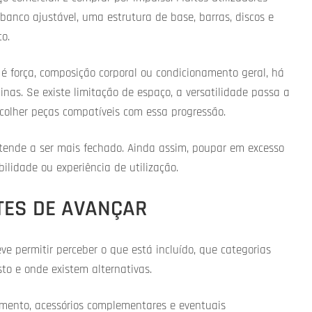
co ajustável, uma estrutura de base, barras, discos e
o.
é força, composição corporal ou condicionamento geral, há
as. Se existe limitação de espaço, a versatilidade passa a
escolher peças compatíveis com essa progressão.
tende a ser mais fechado. Ainda assim, poupar em excesso
idade ou experiência de utilização.
TES DE AVANÇAR
ve permitir perceber o que está incluído, que categorias
to e onde existem alternativas.
imento, acessórios complementares e eventuais