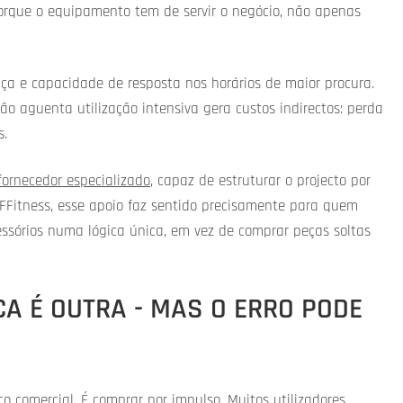
porque o equipamento tem de servir o negócio, não apenas
ça e capacidade de resposta nos horários de maior procura.
 aguenta utilização intensiva gera custos indirectos: perda
s.
fornecedor especializado
, capaz de estruturar o projecto por
 FFitness, esse apoio faz sentido precisamente para quem
essórios numa lógica única, em vez de comprar peças soltas
CA É OUTRA - MAS O ERRO PODE
 comercial. É comprar por impulso. Muitos utilizadores