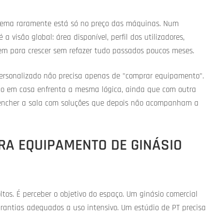
blema raramente está só no preço das máquinas. Num
visão global: área disponível, perfil dos utilizadores,
em para crescer sem refazer tudo passados poucos meses.
 personalizado não precisa apenas de "comprar equipamento".
ásio em casa enfrenta a mesma lógica, ainda que com outra
 encher a sala com soluções que depois não acompanham a
RA EQUIPAMENTO DE GINÁSIO
tos. É perceber o objetivo do espaço. Um ginásio comercial
rantias adequados a uso intensivo. Um estúdio de PT precisa