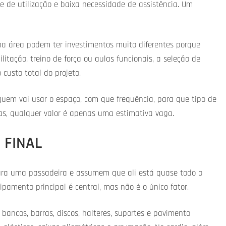
de de utilização e baixa necessidade de assistência. Um
a área podem ter investimentos muito diferentes porque
bilitação, treino de força ou aulas funcionais, a seleção de
usto total do projeto.
quem vai usar o espaço, com que frequência, para que tipo de
tas, qualquer valor é apenas uma estimativa vaga.
 FINAL
ra uma passadeira e assumem que ali está quase todo o
uipamento principal é central, mas não é o único fator.
 bancos, barras, discos, halteres, suportes e pavimento