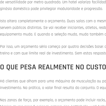
de versatilidade por metro quadrado. Um hotel valoriza facilida
ginásio doméstico pode privilegiar modularidade e progressão.
Isto altera completamente o orçamento. Duas salas com a mesm
servem públicos distintos. Se vai receber iniciantes, atletas, rea
equipamento muda. E quando a seleção muda, muda também o c
Por isso, um orçamento sério começa por quatro decisões base: 
treino e com que limite real de investimento. Sem estas respos
O QUE PESA REALMENTE NO CUSTO
Há clientes que olham para uma máquina de musculação ou pa
investimento. Na prática, o valor final resulta do conjunto. O eq
Nas zonas de força, por exemplo, o orçamento pode incluir racks,