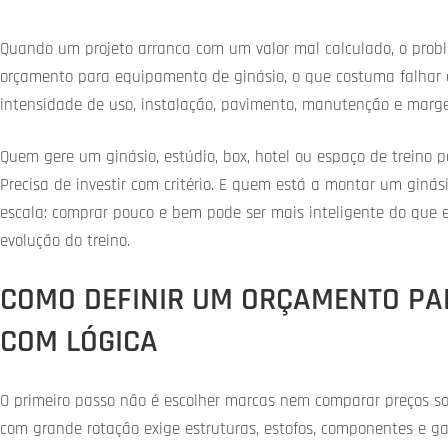
Quando um projeto arranca com um valor mal calculado, o pro
orçamento para equipamento de ginásio, o que costuma falhar é a 
intensidade de uso, instalação, pavimento, manutenção e marg
Quem gere um ginásio, estúdio, box, hotel ou espaço de treino
Precisa de investir com critério. E quem está a montar um gin
escala: comprar pouco e bem pode ser mais inteligente do que
evolução do treino.
COMO DEFINIR UM ORÇAMENTO PA
COM LÓGICA
O primeiro passo não é escolher marcas nem comparar preços sol
com grande rotação exige estruturas, estofos, componentes e ga