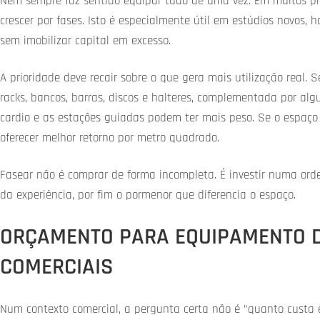
Nem sempre faz sentido equipar tudo de uma vez. Em muitos proj
crescer por fases. Isto é especialmente útil em estúdios novos,
sem imobilizar capital em excesso.
A prioridade deve recair sobre o que gera mais utilização real. S
racks, bancos, barras, discos e halteres, complementada por alg
cardio e as estações guiadas podem ter mais peso. Se o espaço 
oferecer melhor retorno por metro quadrado.
Fasear não é comprar de forma incompleta. É investir numa ordem
da experiência, por fim o pormenor que diferencia o espaço.
ORÇAMENTO PARA EQUIPAMENTO D
COMERCIAIS
Num contexto comercial, a pergunta certa não é "quanto custa e