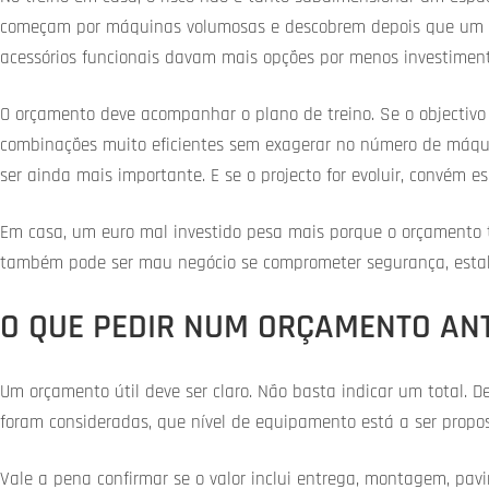
começam por máquinas volumosas e descobrem depois que um ban
acessórios funcionais davam mais opções por menos investiment
O orçamento deve acompanhar o plano de treino. Se o objectivo 
combinações muito eficientes sem exagerar no número de máquin
ser ainda mais importante. E se o projecto for evoluir, convém 
Em casa, um euro mal investido pesa mais porque o orçamento 
também pode ser mau negócio se comprometer segurança, estabil
O QUE PEDIR NUM ORÇAMENTO AN
Um orçamento útil deve ser claro. Não basta indicar um total. De
foram consideradas, que nível de equipamento está a ser propos
Vale a pena confirmar se o valor inclui entrega, montagem, pav