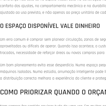
conforto dos ajustes, no comportamento mecânico e na durabili
ajustado ao uso previsto, e não apenas ao preço unitário de ca
O ESPAÇO DISPONÍVEL VALE DINHEIRO
Um erro comum é comprar sem planear circulação, zonas de segur
aproveitadas ou difíceis de operar. Quando isso acontece, o cu
trocadas, necessidade de reforçar áreas ou novas compras para cor
Um bom planeamento evita esse desperdício. Numa espaço pe
máquinas isoladas. Numa estúdio, arrumação inteligente pode lib
a distribuição correcta melhora a experiência do cliente e prote
COMO PRIORIZAR QUANDO O ORÇA