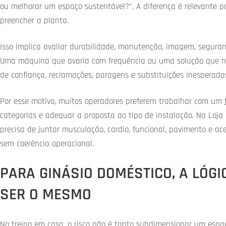
ou melhorar um espaço sustentável?". A diferença é relevante 
preencher a planta.
Isso implica avaliar durabilidade, manutenção, imagem, seguran
Uma máquina que avaria com frequência ou uma solução que não
de confiança, reclamações, paragens e substituições inesperada
Por esse motivo, muitos operadores preferem trabalhar com um
categorias e adequar a proposta ao tipo de instalação. Na Loja
precisa de juntar musculação, cardio, funcional, pavimento e ac
sem coerência operacional.
PARA GINÁSIO DOMÉSTICO, A LÓGI
SER O MESMO
No treino em casa, o risco não é tanto subdimensionar um espaço