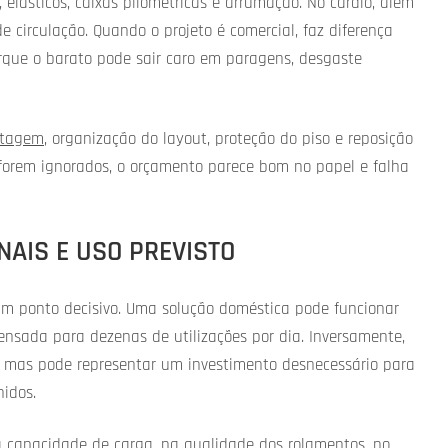
, elásticos, caixas pliométricas e arrumação. No cardio, além
circulação. Quando o projeto é comercial, faz diferença
orque o barato pode sair caro em paragens, desgaste
ntagem
, organização do layout, proteção do piso e reposição
 forem ignorados, o orçamento parece bom no papel e falha
NAIS E USO PREVISTO
um ponto decisivo. Uma solução doméstica pode funcionar
ada para dezenas de utilizações por dia. Inversamente,
e, mas pode representar um investimento desnecessário para
nidos.
na capacidade de carga, na qualidade dos rolamentos, no