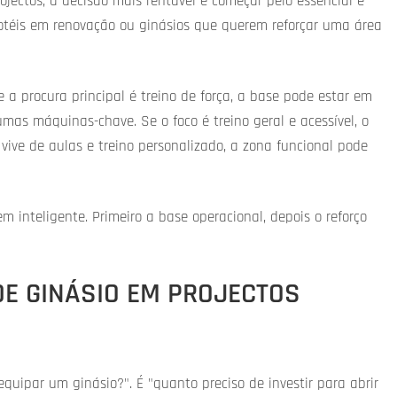
ectos, a decisão mais rentável é começar pelo essencial e
 hotéis em renovação ou ginásios que querem reforçar uma área
e a procura principal é treino de força, a base pode estar em
umas máquinas-chave. Se o foco é treino geral e acessível, o
vive de aulas e treino personalizado, a zona funcional pode
 inteligente. Primeiro a base operacional, depois o reforço
E GINÁSIO EM PROJECTOS
quipar um ginásio?". É "quanto preciso de investir para abrir