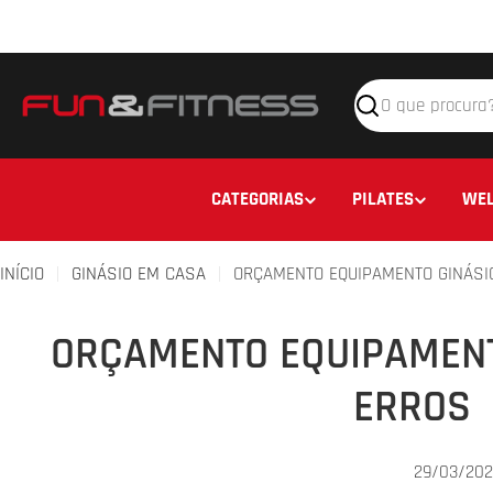
Avançar
para
o
conteúdo
Pesquisar
CATEGORIAS
PILATES
WEL
INÍCIO
GINÁSIO EM CASA
ORÇAMENTO EQUIPAMENTO GINÁSI
ORÇAMENTO EQUIPAMENT
ERROS
29/03/202