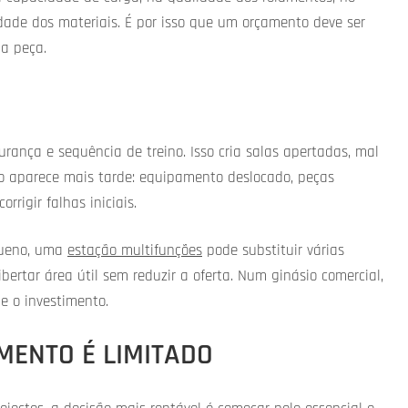
dade dos materiais. É por isso que um orçamento deve ser
da peça.
ança e sequência de treino. Isso cria salas apertadas, mal
sto aparece mais tarde: equipamento deslocado, peças
rigir falhas iniciais.
queno, uma
estação multifunções
pode substituir várias
ertar área útil sem reduzir a oferta. Num ginásio comercial,
ge o investimento.
MENTO É LIMITADO