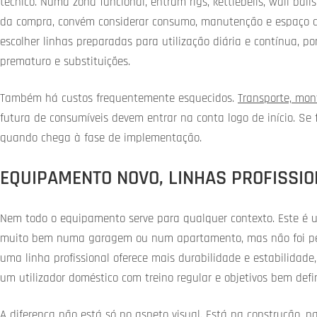
técnico. Numa zona funcional, entram rigs, kettlebells, wall balls
da compra, convém considerar consumo, manutenção e espaço de 
escolher linhas preparadas para utilização diária e contínua, p
prematuro e substituições.
Também há custos frequentemente esquecidos.
Transporte, mo
futura de consumíveis devem entrar na conta logo de início. Se
quando chega à fase de implementação.
EQUIPAMENTO NOVO, LINHAS PROFISSIO
Nem todo o equipamento serve para qualquer contexto. Este é 
muito bem numa garagem ou num apartamento, mas não foi pens
uma linha profissional oferece mais durabilidade e estabilidad
um utilizador doméstico com treino regular e objetivos bem defi
A diferença não está só no aspeto visual. Está na construção, 