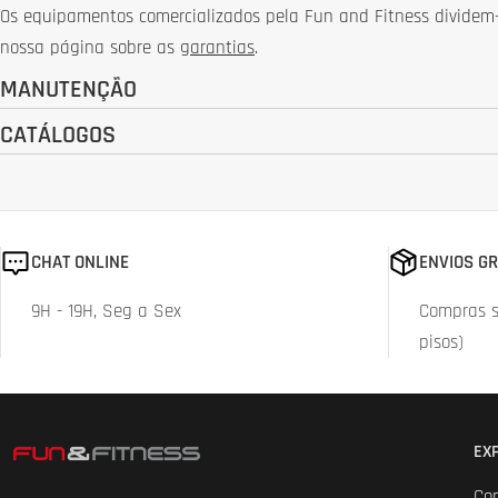
Ã
Os equipamentos comercializados pela Fun and Fitness dividem-s
O
nossa página sobre as
garantias
.
MANUTENÇÃO
:
CATÁLOGOS
CHAT ONLINE
ENVIOS GR
9H - 19H, Seg a Sex
Compras su
pisos)
EX
Co