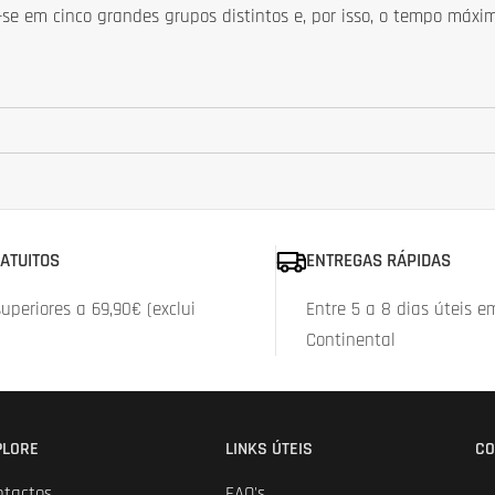
e em cinco grandes grupos distintos e, por isso, o tempo máximo
ATUITOS
ENTREGAS RÁPIDAS
periores a 69,90€ (exclui
Entre 5 a 8 dias úteis e
Continental
PLORE
LINKS ÚTEIS
CO
ntactos
FAQ's