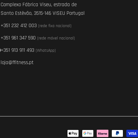
Complexo Fábrica Viseu, estrada de
Santo Estêvão, 3515-146 VISEU Portugal
+351 232 412 003
(rede fixa nacional)
+351 961 347 590
(rede móvel nacional)
+351 913 911 493
(WhatsApp)
loja@ffitness.pt
Métodos