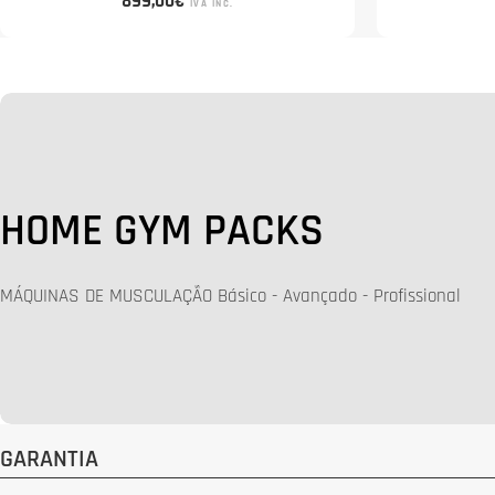
Preço
899,00€
IVA INC.
normal
C
HOME GYM PACKS
O
MÁQUINAS DE MUSCULAÇÃO Básico - Avançado - Profissional
L
E
Ç
GARANTIA