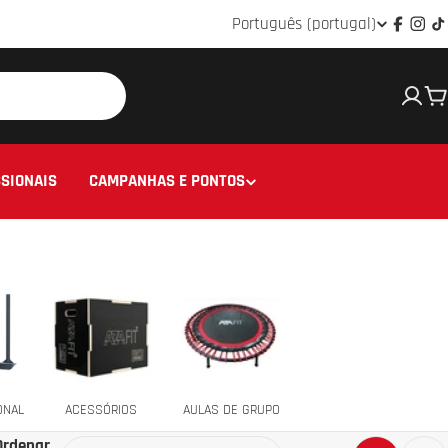
Idioma
Português (portugal)
Facebo
Ins
T
C
SIONAIS
CAMPANHAS E PONTOS
ONAL
ACESSÓRIOS
AULAS DE GRUPO
Ordenar