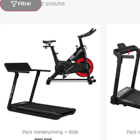
Filtrar
2 produtos
Pack Homerunning + Ride
Pack 