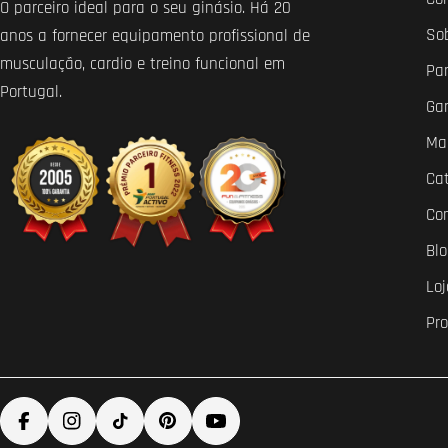
O parceiro ideal para o seu ginásio. Há 20
So
anos a fornecer equipamento profissional de
musculação, cardio e treino funcional em
Par
Portugal.
Ga
Ma
Ca
Co
Bl
Loj
Pr
Facebook
Instagram
TikTok
Pinterest
YouTube