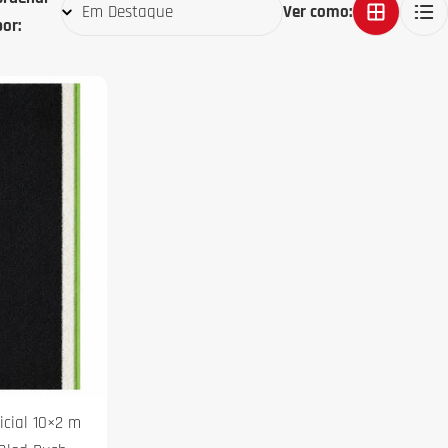
Ver como:
por:
ficial 10×2 m