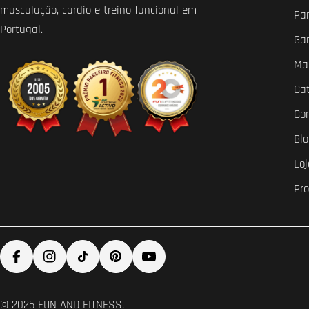
musculação, cardio e treino funcional em
Par
Portugal.
Ga
Ma
Ca
Co
Bl
Loj
Pr
Facebook
Instagram
TikTok
Pinterest
YouTube
© 2026
FUN AND FITNESS
.