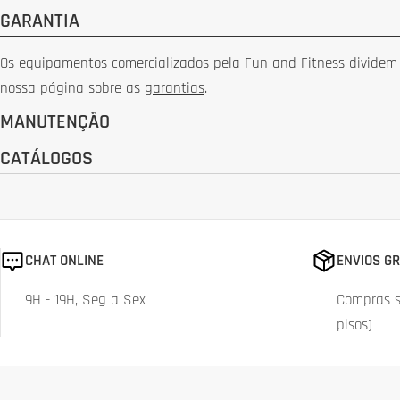
Ã
GARANTIA
O
Os equipamentos comercializados pela Fun and Fitness dividem-s
nossa página sobre as
garantias
.
:
MANUTENÇÃO
CATÁLOGOS
CHAT ONLINE
ENVIOS GR
9H - 19H, Seg a Sex
Compras su
pisos)