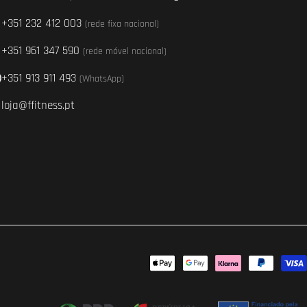
+351 232 412 003
(rede fixa nacional)
+351 961 347 590
(rede móvel nacional)
+351 913 911 493
(WhatsApp)
loja@ffitness.pt
Métodos
de
pagamento