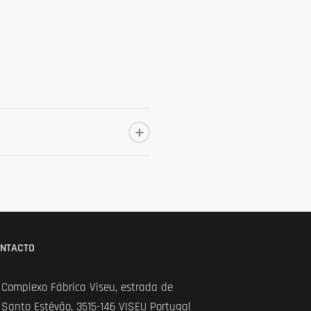
NTACTO
Complexo Fábrica Viseu, estrada de
Santo Estêvão, 3515-146 VISEU Portugal