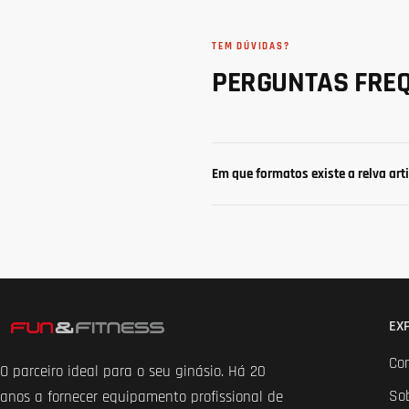
TEM DÚVIDAS?
PERGUNTAS FRE
Em que formatos existe a relva arti
EX
Co
O parceiro ideal para o seu ginásio. Há 20
So
anos a fornecer equipamento profissional de