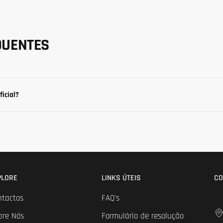
QUENTES
ficial?
PLORE
LINKS ÚTEIS
CO
ntactos
FAQ's
bre Nós
Formulário de resolução