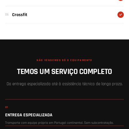
Ginásios
01
Centros de Fitness
02
Personal Training
03
Hotéis
04
Resorts
05
Crossfit
06