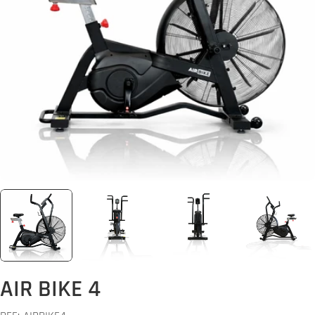
Abrir media 0 em modal
AIR BIKE 4