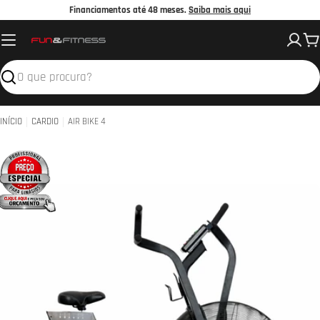
Avançar
Financiamentos até 48 meses.
Saiba mais aqui
para
C
o
conteúdo
Pesquisar
INÍCIO
CARDIO
AIR BIKE 4