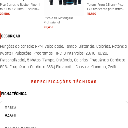
Piso Borracha Rubber Floor 1
Tatami Preto 2,5 cm – Piso
m × 1 m × 20 mm – Estúdio,
EVA resistente para artes
ginásio ou área de treino
marciais & ginásio
28,58€
15,58€
Pistola de Massagem
Profissional
83,45€
DESCRIÇÃO
Funções do console: RPM, Velocidade, Tempo, Distância, Calorias, Potência
(Watts), Pulsações; Programas: HRC, 3 Intervalos (20/10, 10/20,
Personalizado), 5 Metas (Tempo, Distância, Calorias, Frequência Cardíaca
80%, Frequência Cardíaca 65%) Bluetooth: iConsole, Kinomap, Zwift
ESPECIFICAÇÕES TÉCNICAS
FICHA TÉCNICA
MARCA
AZAFIT