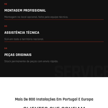
NÃO VENDEMOS SÓ O EQUIPAMENTO
TEMOS UM SERVIÇO COMPLETO
Da entrega especializada até à assistência técnica de longo prazo.
01
ENTREGA ESPECIALIZADA
Transporte com equipa própria em Portugal continental. Sem subcontratação.
02
MONTAGEM PROFISSIONAL
Montagem no local opcional, feita pela equipa técnica.
03
ASSISTÊNCIA TÉCNICA