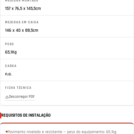
MEDIDAS MONTADO
157 x 76,5 x 145,5cm
MEDIDAS EM CAIXA
146 x 40 x 88,5cm
PESO
65,1Kg
CARGA
n.a.
FICHA TÉCNICA
Descarregar PDF
REQUISITOS DE INSTALAÇÃO
Pavimento nivelado e resistente — peso do equipamento: 65,1kg