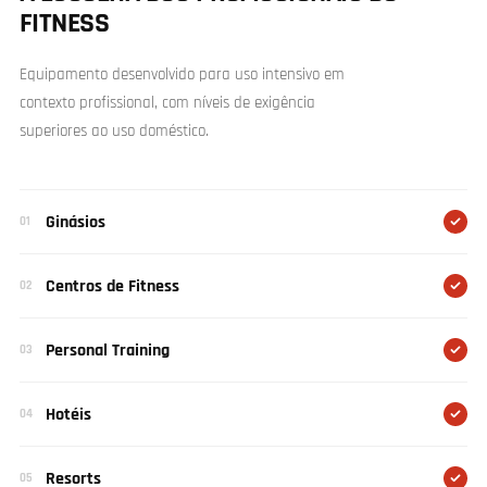
A opinião dos nossos clientes
Contribua para a avaliação dos nossos produtos
Escrever Uma Avaliação
Nenhum item encontrado
IDEAL PARA
A ESCOLHA DOS PROFISSIONAIS DO
FITNESS
Equipamento desenvolvido para uso intensivo em
contexto profissional, com níveis de exigência
superiores ao uso doméstico.