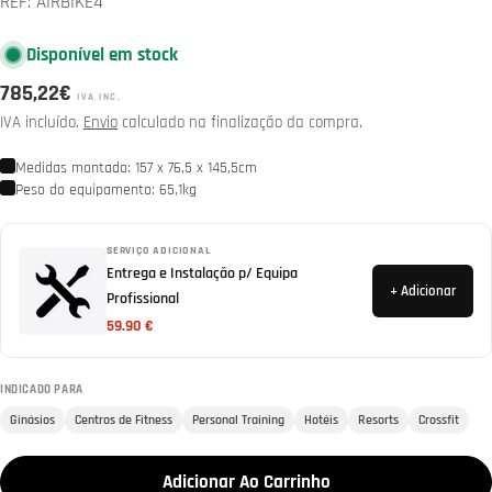
REF:
AIRBIKE4
Disponível em stock
Preço
785,22€
IVA INC.
normal
IVA incluído.
Envio
calculado na finalização da compra.
Medidas montado: 157 x 76,5 x 145,5cm
Peso do equipamento: 65,1kg
SERVIÇO ADICIONAL
Entrega e Instalação p/ Equipa
+ Adicionar
Profissional
59.90 €
INDICADO PARA
Ginásios
Centros de Fitness
Personal Training
Hotéis
Resorts
Crossfit
Adicionar Ao Carrinho