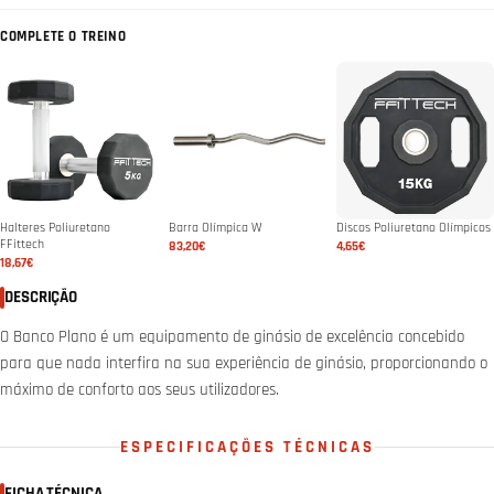
COMPLETE O TREINO
Halteres Poliuretano
Barra Olímpica W
Discos Poliuretano Olímpicos
FFittech
83,20€
4,65€
18,67€
DESCRIÇÃO
O Banco Plano é um equipamento de ginásio de excelência concebido
para que nada interfira na sua experiência de ginásio, proporcionando o
máximo de conforto aos seus utilizadores.
ESPECIFICAÇÕES TÉCNICAS
FICHA TÉCNICA