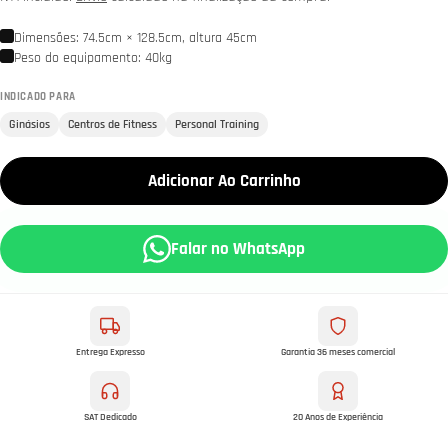
Dimensões: 74.5cm × 128.5cm, altura 45cm
Peso do equipamento: 40kg
INDICADO PARA
Ginásios
Centros de Fitness
Personal Training
Adicionar Ao Carrinho
Falar no WhatsApp
Entrega Expresso
Garantia 36 meses comercial
SAT Dedicado
20 Anos de Experiência