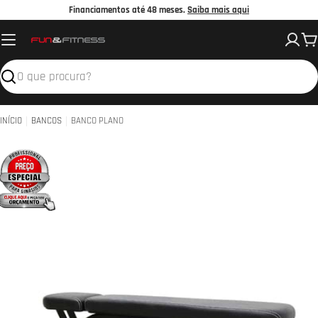
Avançar
Financiamentos até 48 meses.
Saiba mais aqui
para
C
o
conteúdo
Pesquisar
INÍCIO
BANCOS
BANCO PLANO