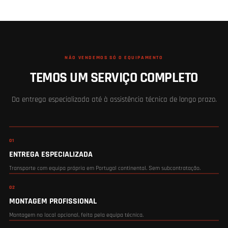
NÃO VENDEMOS SÓ O EQUIPAMENTO
TEMOS UM SERVIÇO COMPLETO
Da entrega especializada até à assistência técnica de longo prazo.
01
ENTREGA ESPECIALIZADA
Transporte com equipa própria em Portugal continental. Sem subcontratação.
02
MONTAGEM PROFISSIONAL
Montagem no local opcional, feita pela equipa técnica.