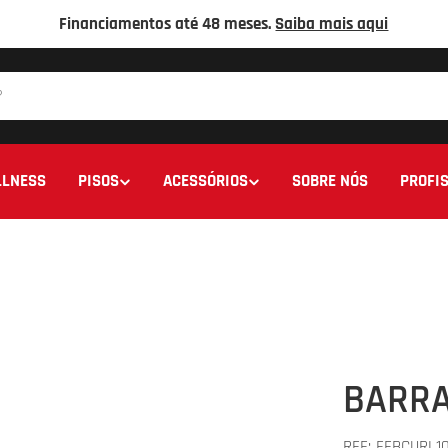
Financiamentos até 48 meses.
Saiba mais aqui
LNESS
PISOS
ACESSÓRIOS
SOBRE NÓS
PROFIS
BARRA
REF:
FFBCURL1