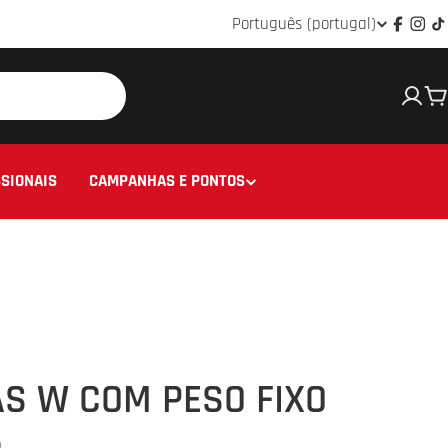
Idioma
Português (portugal)
Facebo
Ins
T
C
SIONAIS
CAMPANHAS E PONTOS
S W COM PESO FIXO
0