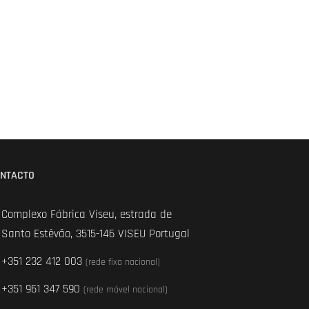
NTACTO
Complexo Fábrica Viseu, estrada de
Santo Estêvão, 3515-146 VISEU Portugal
+351 232 412 003
(rede fixa nacional)
+351 961 347 590
(rede móvel nacional)