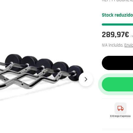
Stock reduzid
Preço
289,97€
I
normal
IVA incluído.
Envi
Entrega Expresso
Abrir media 1 e