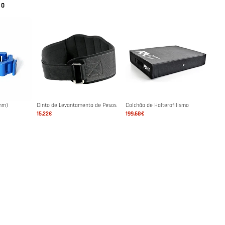
NO
mm)
Cinto de Levantamento de Pesos
Colchão de Halterofilismo
15,22€
199,68€