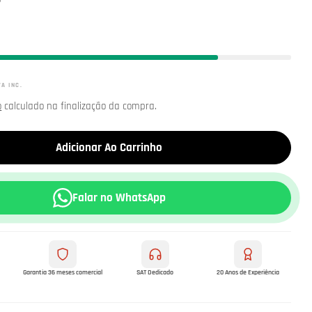
o
VA INC.
o
calculado na finalização da compra.
Adicionar Ao Carrinho
Falar no WhatsApp
Garantia 36 meses comercial
SAT Dedicado
20 Anos de Experiência
m modal