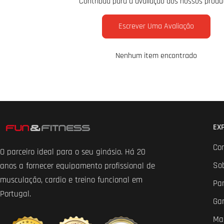
Contribua para a avaliação dos nossos produ
Escrever Uma Avaliação
Nenhum item encontrado
EX
Co
O parceiro ideal para o seu ginásio. Há 20
So
anos a fornecer equipamento profissional de
musculação, cardio e treino funcional em
Par
Portugal.
Ga
Ma