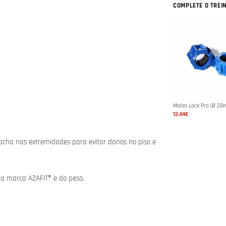
COMPLETE O TREI
Molas Lock Pro (Ø 28
12,44€
acha nas extremidades para evitar danos no piso e
da marca AZAFIT® e do peso.