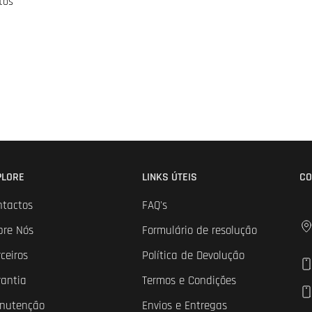
tos
PLORE
LINKS ÚTEIS
CO
ntactos
FAQ's
bre Nós
Formulário de resolução
ceiros
Política de Devolução
rantia
Termos e Condições
nutenção
Envios e Entregas