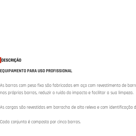
DESCRIÇÃO
EQUIPAMENTO PARA USO PROFISSIONAL
As barras com peso fixo são fabricadas em aço com revestimento de borr
nas próprias barras, reduzir o ruído do impacto e facilitar a sua limpeza.
As cargas são revestidas em borracha de alto relevo e com identificação 
Cada conjunto é composto por cinco barras.