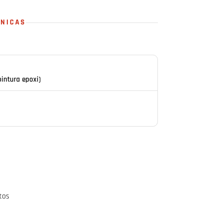
CNICAS
pintura epoxi)
tos