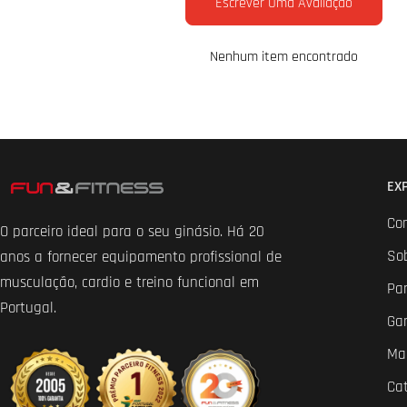
Escrever Uma Avaliação
Nenhum item encontrado
EX
Co
O parceiro ideal para o seu ginásio. Há 20
So
anos a fornecer equipamento profissional de
musculação, cardio e treino funcional em
Par
Portugal.
Ga
Ma
Ca