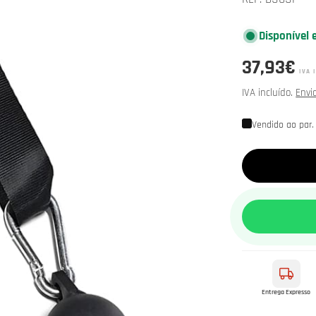
Disponível 
Preço
37,93€
IVA 
normal
IVA incluído.
Envi
Vendido ao par.
Entrega Expresso