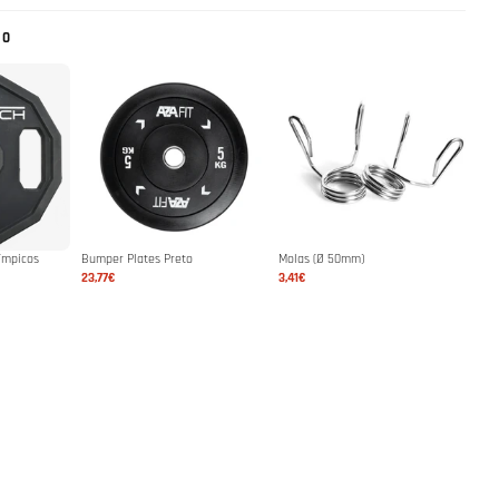
NO
límpicos
Bumper Plates Preto
Molas (Ø 50mm)
23,77€
3,41€