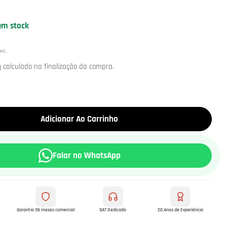
em stock
INC.
o
calculado na finalização da compra.
Adicionar Ao Carrinho
Falar no WhatsApp
Garantia 36 meses comercial
SAT Dedicado
20 Anos de Experiência