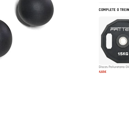
COMPLETE O TREI
Discos Poliuretano O
4,65€