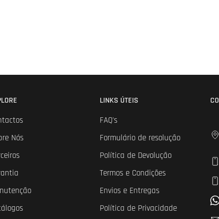
PLORE
LINKS ÚTEIS
CO
ntactos
FAQ's
bre Nós
Formulário de resolução
ceiros
Política de Devolução
rantia
Termos e Condições
nutenção
Envios e Entregas
tálogos
Política de Privacidade