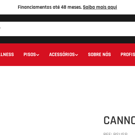
Financiamentos até 48 meses.
Saiba mais aqui
LNESS
PISOS
ACESSÓRIOS
SOBRE NÓS
PROFIS
CANNO
REF:
BSUSP