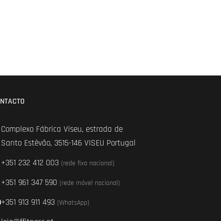
NTACTO
Complexo Fábrica Viseu, estrada de
Santo Estêvão, 3515-146 VISEU Portugal
+351 232 412 003
(rede fixa nacional)
+351 961 347 590
(rede móvel nacional)
+351 913 911 493
(WhatsApp)