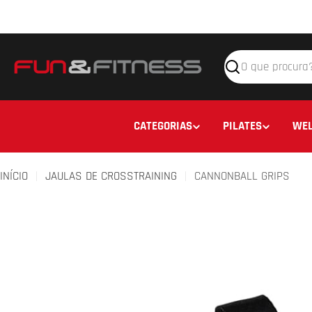
Avançar
para
o
conteúdo
Pesquisar
CATEGORIAS
PILATES
WEL
INÍCIO
JAULAS DE CROSSTRAINING
CANNONBALL GRIPS