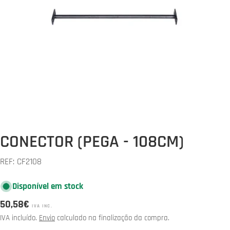
Abrir media 0 em modal
CONECTOR (PEGA - 108CM)
REF:
CF2108
Disponível em stock
Preço
50,58€
IVA INC.
normal
IVA incluído.
Envio
calculado na finalização da compra.