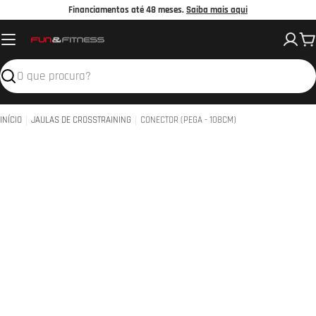
Avançar
Financiamentos até 48 meses.
Saiba mais aqui
para
C
o
conteúdo
Pesquisar
INÍCIO
JAULAS DE CROSSTRAINING
CONECTOR (PEGA - 108CM)