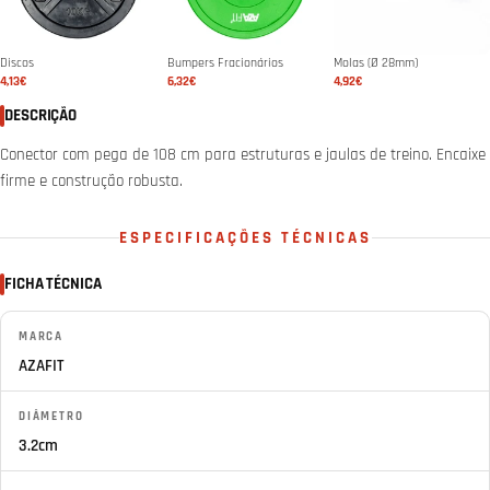
Discos
Bumpers Fracionários
Molas (Ø 28mm)
4,13€
6,32€
4,92€
DESCRIÇÃO
Conector com pega de 108 cm para estruturas e jaulas de treino. Encaixe
firme e construção robusta.
ESPECIFICAÇÕES TÉCNICAS
FICHA TÉCNICA
MARCA
AZAFIT
DIÂMETRO
3.2cm