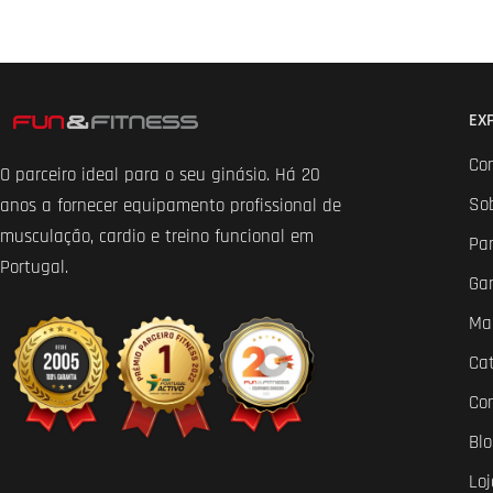
EX
Co
O parceiro ideal para o seu ginásio. Há 20
So
anos a fornecer equipamento profissional de
musculação, cardio e treino funcional em
Par
Portugal.
Ga
Ma
Ca
Co
Bl
Loj