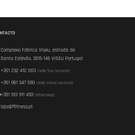
NTACTO
Complexo Fábrica Viseu, estrada de
Santo Estêvão, 3515-146 VISEU Portugal
+351 232 412 003
(rede fixa nacional)
+351 961 347 590
(rede móvel nacional)
+351 913 911 493
(WhatsApp)
loja@ffitness.pt