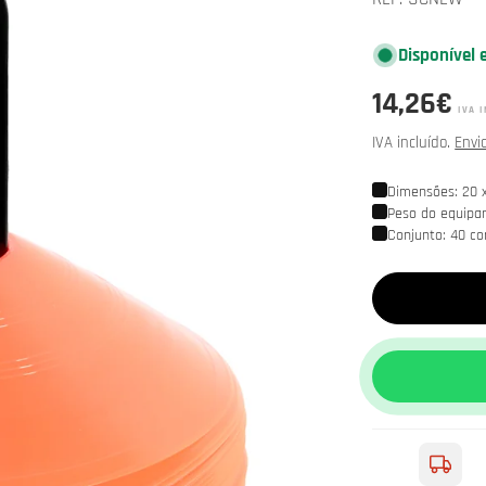
Disponível 
Preço
14,26€
IVA I
normal
IVA incluído.
Envi
Dimensões: 20 
Peso do equipa
Conjunto: 40 co