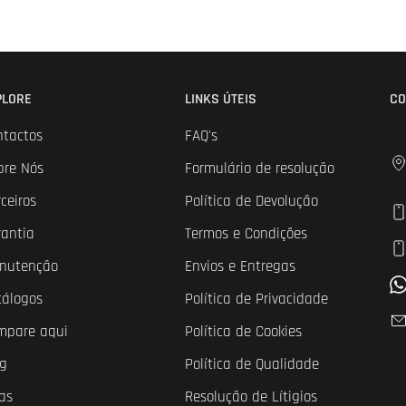
PLORE
LINKS ÚTEIS
CO
ntactos
FAQ's
bre Nós
Formulário de resolução
ceiros
Política de Devolução
rantia
Termos e Condições
nutenção
Envios e Entregas
tálogos
Política de Privacidade
mpare aqui
Política de Cookies
og
Política de Qualidade
as
Resolução de Lítigios