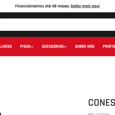
Financiamentos até 48 meses.
Saiba mais aqui
LNESS
PISOS
ACESSÓRIOS
SOBRE NÓS
PROFIS
CONE
REF:
SCNEW