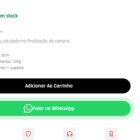
em stock
NC.
o
calculado na finalização da compra.
x 5cm
mento: 1.2kg
nes + suporte
Adicionar Ao Carrinho
Falar no WhatsApp