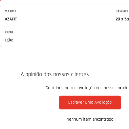
MARCA
DIMENS
AZAFIT
20 x 5
PESO
1.2kg
A opinião dos nossos clientes
Contribua para a avaliação dos nossos produ
Escrever Uma Avaliação
Nenhum item encontrado