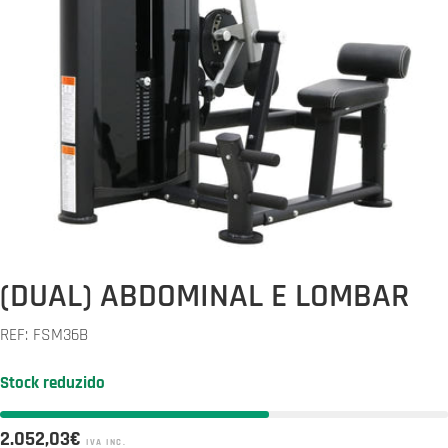
Abrir media 0 em modal
(DUAL) ABDOMINAL E LOMBAR
REF:
FSM36B
Stock reduzido
Preço
2.052,03€
IVA INC.