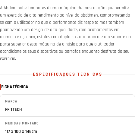
A Abdominal e Lombares é uma máquina de musculação que permite
um exercicio de alto rendimento ao nível do abdómen, comprometendo-
se com o utilizador no que à performance diz respeito mas também
promovendo um design de alta qualidade, com acabamentos em
alumínio e aço inox, estofos com dupla costura branca e um suporte na
parte superior desta máquina de ginásio para que o utilizador
acondicione os seus dispositivos ou garrafas enquanto desfruta do seu
exercício.
ESPECIFICAÇÕES TÉCNICAS
FICHA TÉCNICA
MARCA
FFITTECH
MEDIDAS MONTADO
117 x 100 x 146cm