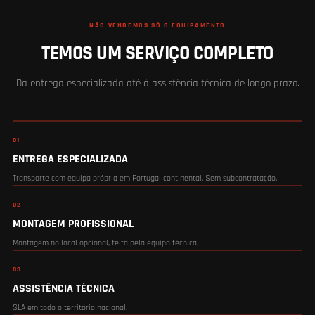
NÃO VENDEMOS SÓ O EQUIPAMENTO
TEMOS UM SERVIÇO COMPLETO
Da entrega especializada até à assistência técnica de longo prazo.
01
ENTREGA ESPECIALIZADA
Transporte com equipa própria em Portugal continental. Sem subcontratação.
02
MONTAGEM PROFISSIONAL
Montagem no local opcional, feita pela equipa técnica.
03
ASSISTÊNCIA TÉCNICA
SLA em todo o território nacional.