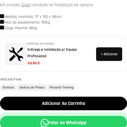
normal
IVA incluído.
Envio
calculado na finalização da compra.
Medidas montado: 117 x 100 x 146cm
Peso do equipamento: 193kg
Carga máxima: 80kg
SERVIÇO ADICIONAL
Entrega e Instalação p/ Equipa
+ Adicionar
Profissional
49.90 €
INDICADO PARA
Ginásios
Centros de Fitness
Personal Training
Adicionar Ao Carrinho
Falar no WhatsApp