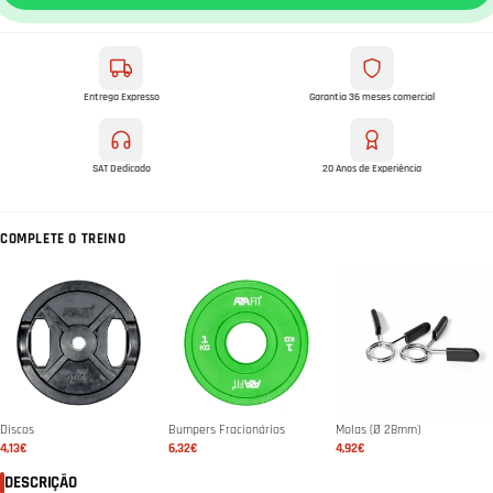
Entrega Expresso
Garantia 36 meses comercial
SAT Dedicado
20 Anos de Experiência
COMPLETE O TREINO
Discos
Bumpers Fracionários
Molas (Ø 28mm)
4,13€
6,32€
4,92€
DESCRIÇÃO