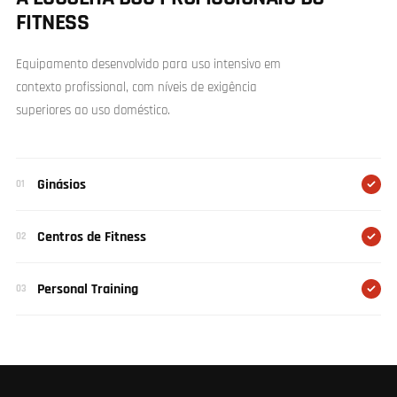
FITNESS
Equipamento desenvolvido para uso intensivo em
contexto profissional, com níveis de exigência
superiores ao uso doméstico.
Ginásios
01
Centros de Fitness
02
Personal Training
03