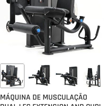
Abrir media 0 em modal
MÁQUINA DE MUSCULAÇÃO