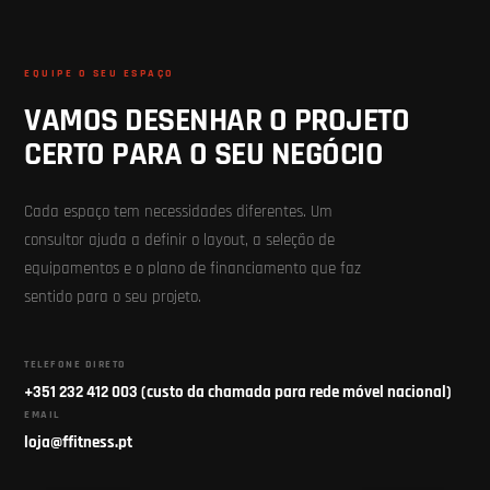
EQUIPE O SEU ESPAÇO
VAMOS DESENHAR O PROJETO
CERTO PARA O SEU NEGÓCIO
Cada espaço tem necessidades diferentes. Um
consultor ajuda a definir o layout, a seleção de
equipamentos e o plano de financiamento que faz
sentido para o seu projeto.
TELEFONE DIRETO
+351 232 412 003 (custo da chamada para rede móvel nacional)
EMAIL
loja@ffitness.pt