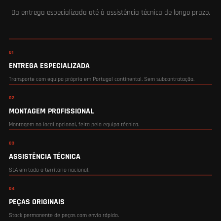
Da entrega especializada até à assistência técnica de longo prazo.
01
ENTREGA ESPECIALIZADA
Transporte com equipa própria em Portugal continental. Sem subcontratação.
02
MONTAGEM PROFISSIONAL
Montagem no local opcional, feita pela equipa técnica.
03
ASSISTÊNCIA TÉCNICA
SLA em todo o território nacional.
04
PEÇAS ORIGINAIS
Stock permanente de peças com envio rápido.