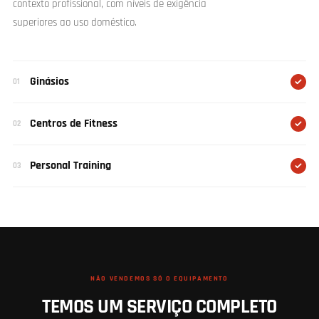
contexto profissional, com níveis de exigência
superiores ao uso doméstico.
Ginásios
01
Centros de Fitness
02
Personal Training
03
NÃO VENDEMOS SÓ O EQUIPAMENTO
TEMOS UM SERVIÇO COMPLETO