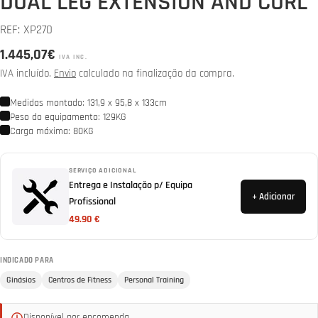
DUAL LEG EXTENSION AND CURL
REF:
XP270
Preço
1.445,07€
IVA INC.
normal
IVA incluído.
Envio
calculado na finalização da compra.
Medidas montado: 131,9 x 95,8 x 133cm
Peso do equipamento: 129KG
Carga máxima: 80KG
SERVIÇO ADICIONAL
Entrega e Instalação p/ Equipa
+ Adicionar
Profissional
49.90 €
INDICADO PARA
Ginásios
Centros de Fitness
Personal Training
Disponível por encomenda