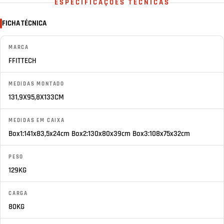
ESPECIFICAÇÕES TÉCNICAS
FICHA TÉCNICA
MARCA
FFITTECH
MEDIDAS MONTADO
131,9X95,8X133CM
MEDIDAS EM CAIXA
Box1:141x83,5x24cm Box2:130x80x39cm Box3:108x75x32cm
PESO
129KG
CARGA
80KG