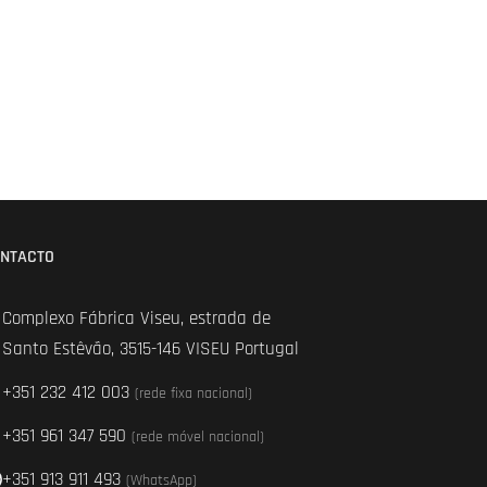
NTACTO
Complexo Fábrica Viseu, estrada de
Santo Estêvão, 3515-146 VISEU Portugal
+351 232 412 003
(rede fixa nacional)
+351 961 347 590
(rede móvel nacional)
+351 913 911 493
(WhatsApp)