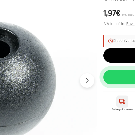
Preço
1,97€
IVA INC.
normal
IVA incluído.
Envi
Disponível 
Abrir media 1 e
Entrega Expresso