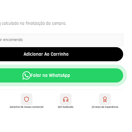
o
calculado na finalização da compra.
por encomenda
Adicionar Ao Carrinho
Falar no WhatsApp
m modal
Garantia 36 meses comercial
SAT Dedicado
20 Anos de Experiência