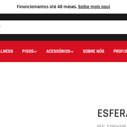
Financiamentos até 48 meses.
Saiba mais aqui
LNESS
PISOS
ACESSÓRIOS
SOBRE NÓS
PROFIS
ESFER
REF:
STRGHT98