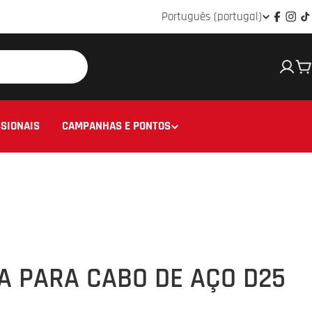
Idioma
Português (portugal)
Facebo
Ins
T
C
SIONAIS
CAMPANHAS E PONTOS
A PARA CABO DE AÇO D25