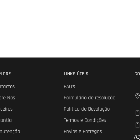
PLORE
LINKS ÚTEIS
CO
ntactos
FAQ's
bre Nós
Formulário de resolução
ceiros
Política de Devolução
rantia
Termos e Condições
nutenção
Envios e Entregas