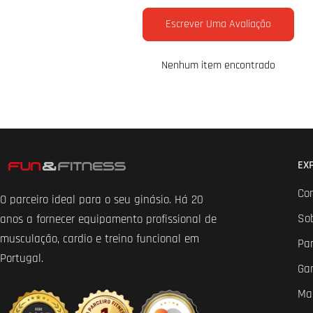
Escrever Uma Avaliação
Nenhum item encontrado
EX
Co
O parceiro ideal para o seu ginásio. Há 20
So
anos a fornecer equipamento profissional de
musculação, cardio e treino funcional em
Par
Portugal.
Ga
Ma