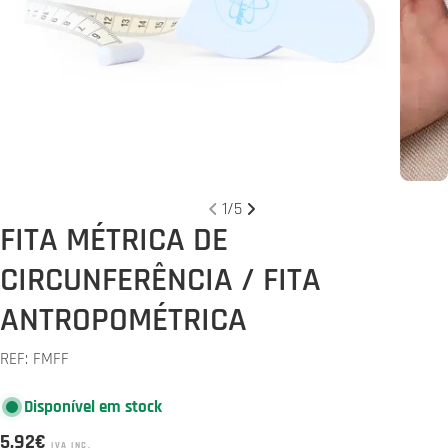
Abrir media 0 em modal
Abrir 
1
/
5
FITA MÉTRICA DE
CIRCUNFERÊNCIA / FITA
ANTROPOMÉTRICA
REF:
FMFF
Disponível em stock
Preço
5,92€
IVA INC.