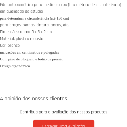
Fita antopométrica para medir o corpo (fita métrica de circunferência)
em qualidade de estúdio
para determinar a circunferência (até 150 cm)
para braços, pernas, cintura, ancas, etc.
Dimensões: aprox. 9 x 5 x 2 cm
Material: plástico robusto
Cor: branco
marcações em centímetros e polegadas
Com pino de bloqueio e botão de pressão
Design ergonómico
A opinião dos nossos clientes
Contribua para a avaliação dos nossos produtos
Escrever Uma Avaliação