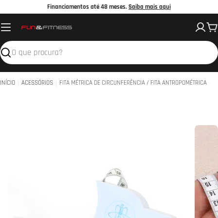
Avançar
Financiamentos até 48 meses.
Saiba mais aqui
para
C
o
conteúdo
Pesquisar
INÍCIO
ACESSÓRIOS
FITA MÉTRICA DE CIRCUNFERÊNCIA / FITA ANTROPOMÉTRICA