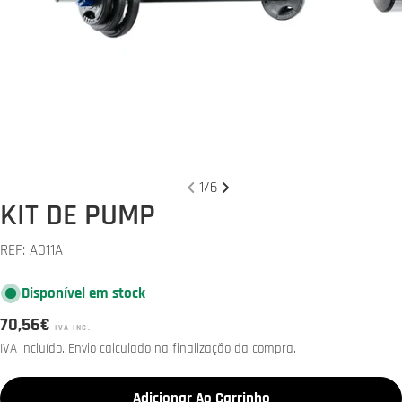
Abrir media 0 em modal
Abrir 
1
/
6
KIT DE PUMP
REF:
A011A
Disponível em stock
Preço
70,56€
IVA INC.
normal
IVA incluído.
Envio
calculado na finalização da compra.
Adicionar Ao Carrinho