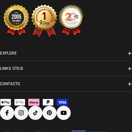
EXPLORE
LINKS ÚTEIS
CONTACTO
Métodos
de
Facebook
Instagram
TikTok
Pinterest
YouTube
pagamento