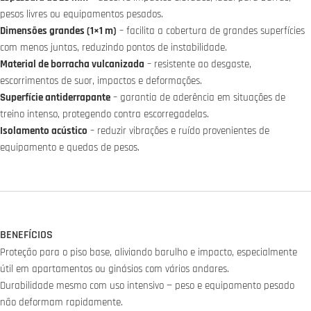
pesos livres ou equipamentos pesados.
Dimensões grandes (1×1 m)
– facilita a cobertura de grandes superfícies
com menos juntas, reduzindo pontos de instabilidade.
Material de borracha vulcanizada
– resistente ao desgaste,
escorrimentos de suor, impactos e deformações.
Superfície antiderrapante
– garantia de aderência em situações de
treino intenso, protegendo contra escorregadelas.
Isolamento acústico
– reduzir vibrações e ruído provenientes de
equipamento e quedas de pesos.
BENEFÍCIOS
Proteção para o piso base, aliviando barulho e impacto, especialmente
útil em apartamentos ou ginásios com vários andares.
Durabilidade mesmo com uso intensivo — peso e equipamento pesado
não deformam rapidamente.