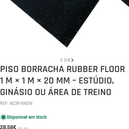
Abrir media 0 em modal
Abrir 
1
/
4
PISO BORRACHA RUBBER FLOOR
1 M × 1 M × 20 MM – ESTÚDIO,
GINÁSIO OU ÁREA DE TREINO
REF:
A039-XNEW
Disponível em stock
Preço
28,58€
IVA INC.