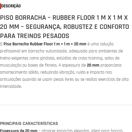
DESCRIÇÃO
PISO BORRACHA – RUBBER FLOOR 1 M X 1 M X
20 MM – SEGURANÇA, ROBUSTEZ E CONFORTO
PARA TREINOS PESADOS
O
Piso Borracha Rubber Floor 1 m × 1 m × 20 mm
é uma solução
profissional em borracha vulcanizada, adequada para ambientes de
treino exigentes como ginásios, estúdios de cross-training, salas de
musculação ou boxes de fitness. A espessura de
20 mm
proporciona
amortecimento sólido, reduzindo vibração, ruído e impacto nas
articulações quando se usam pesos livres ou se realiza exercícios de alta
intensidade.
PRINCIPAIS CARACTERÍSTICAS
Espessura de 20 mm
– absorve impactos elevados, ideal para barras,