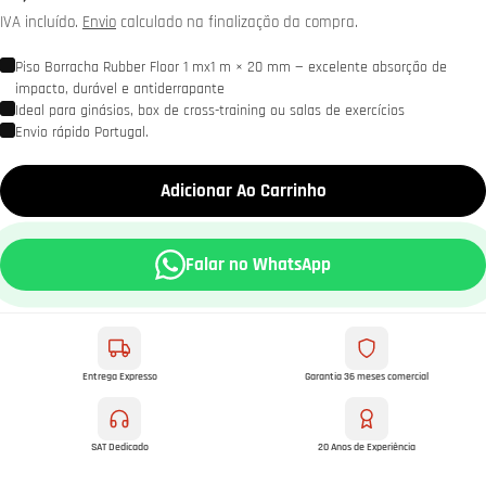
normal
IVA incluído.
Envio
calculado na finalização da compra.
Piso Borracha Rubber Floor 1 mx1 m × 20 mm — excelente absorção de
impacto, durável e antiderrapante
Ideal para ginásios, box de cross-training ou salas de exercícios
Envio rápido Portugal.
Adicionar Ao Carrinho
Falar no WhatsApp
Entrega Expresso
Garantia 36 meses comercial
SAT Dedicado
20 Anos de Experiência