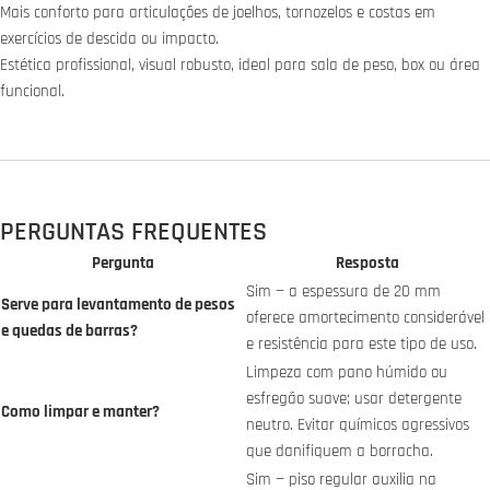
Mais conforto para articulações de joelhos, tornozelos e costas em
exercícios de descida ou impacto.
Estética profissional, visual robusto, ideal para sala de peso, box ou área
funcional.
PERGUNTAS FREQUENTES
Pergunta
Resposta
Sim — a espessura de 20 mm
Serve para levantamento de pesos
oferece amortecimento considerável
e quedas de barras?
e resistência para este tipo de uso.
Limpeza com pano húmido ou
esfregão suave; usar detergente
Como limpar e manter?
neutro. Evitar químicos agressivos
que danifiquem a borracha.
Sim — piso regular auxilia na