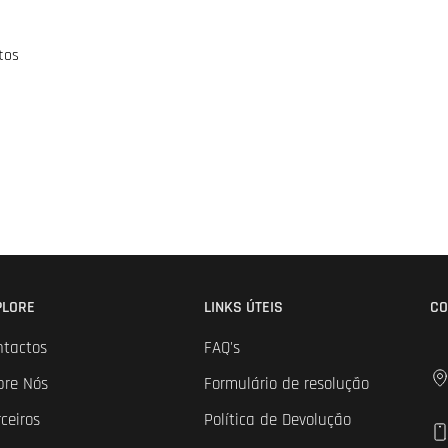
tos
PLORE
LINKS ÚTEIS
CO
ntactos
FAQ's
bre Nós
Formulário de resolução
ceiros
Política de Devolução