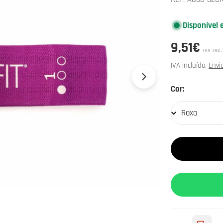
Disponível 
Preço
9,51€
IVA INC.
normal
IVA incluído.
Envi
Roxo
Cor:
Abrir media 6 e