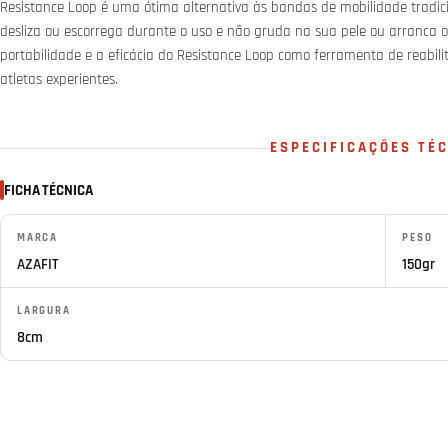
Resistance Loop é uma ótima alternativa às bandas de mobilidade tradici
desliza ou escorrega durante o uso e não gruda na sua pele ou arranca o
portabilidade e a eficácia do Resistance Loop como ferramenta de reabil
atletas experientes.
ESPECIFICAÇÕES TÉ
FICHA TÉCNICA
MARCA
PESO
AZAFIT
150gr
LARGURA
8cm