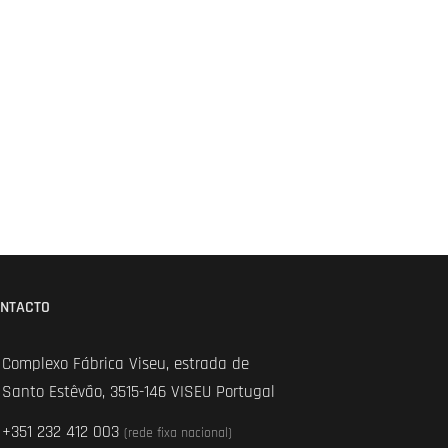
NTACTO
Complexo Fábrica Viseu, estrada de
Santo Estêvão, 3515-146 VISEU Portugal
+351 232 412 003
(rede fixa nacional)