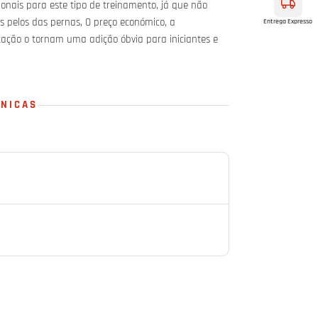
onais para este tipo de treinamento, já que não
s pelos das pernas, O preço económico, a
Entrega Expresso
itação o tornam uma adição óbvia para iniciantes e
CNICAS