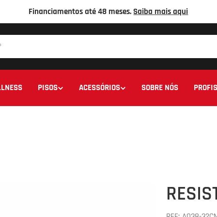
Financiamentos até 48 meses.
Saiba mais aqui
LNESS
PISOS
ACESSÓRIOS
SOBRE NÓS
PROFIS
RESIS
REF:
A038-32C