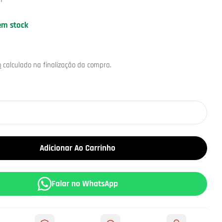
em stock
o
calculado na finalização da compra.
m modal
Adicionar Ao Carrinho
Falar no WhatsApp