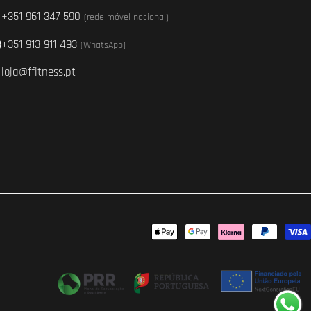
+351 961 347 590
(rede móvel nacional)
+351 913 911 493
(WhatsApp)
loja@ffitness.pt
Métodos
de
pagamento