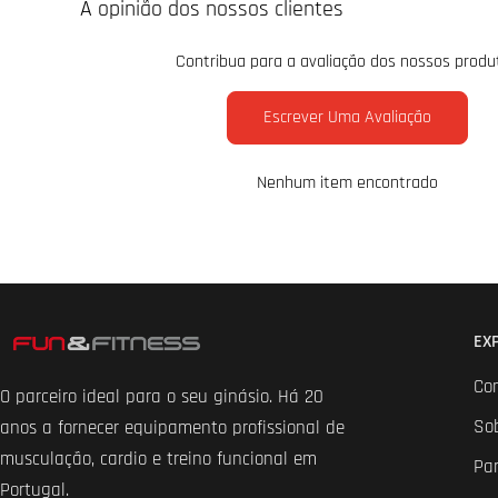
A opinião dos nossos clientes
Contribua para a avaliação dos nossos produ
Escrever Uma Avaliação
Nenhum item encontrado
EX
Co
O parceiro ideal para o seu ginásio. Há 20
So
anos a fornecer equipamento profissional de
musculação, cardio e treino funcional em
Par
Portugal.