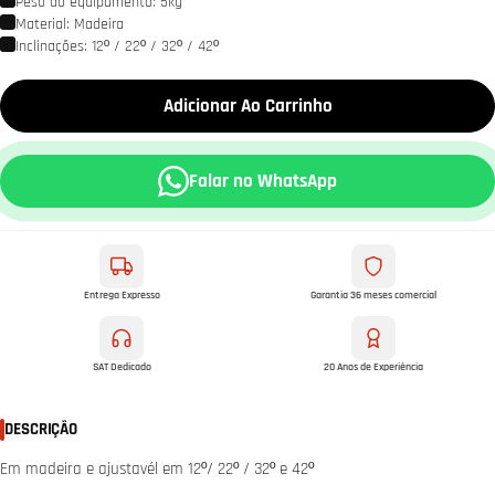
Peso do equipamento: 5kg
Material: Madeira
Inclinações: 12º / 22º / 32º / 42º
Adicionar Ao Carrinho
Falar no WhatsApp
Entrega Expresso
Garantia 36 meses comercial
SAT Dedicado
20 Anos de Experiência
DESCRIÇÃO
Em madeira e ajustavél em 12º/ 22º / 32º e 42º