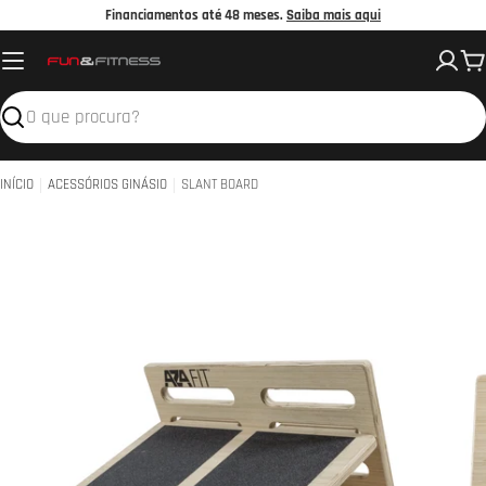
Avançar
Financiamentos até 48 meses.
Saiba mais aqui
para
C
o
conteúdo
Pesquisar
INÍCIO
ACESSÓRIOS GINÁSIO
SLANT BOARD