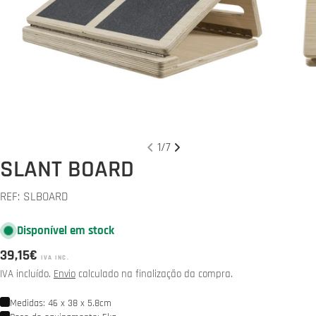
Abrir media 0 em modal
Abrir 
1
/
7
SLANT BOARD
REF:
SLBOARD
Disponível em stock
Preço
39,15€
IVA INC.
normal
IVA incluído.
Envio
calculado na finalização da compra.
Medidas: 46 x 38 x 5.8cm