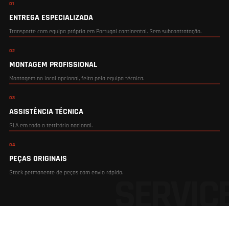
01
ENTREGA ESPECIALIZADA
Transporte com equipa própria em Portugal continental. Sem subcontratação.
02
MONTAGEM PROFISSIONAL
Montagem no local opcional, feita pela equipa técnica.
03
ASSISTÊNCIA TÉCNICA
SLA em todo o território nacional.
04
PEÇAS ORIGINAIS
Stock permanente de peças com envio rápido.