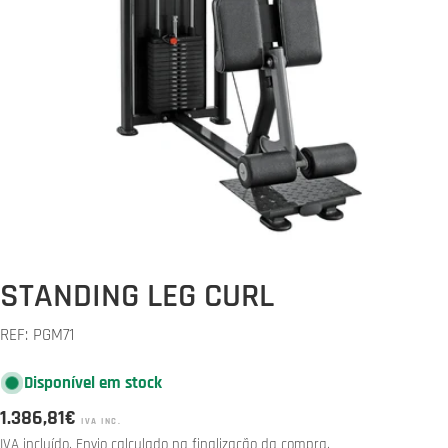
Abrir media 0 em modal
STANDING LEG CURL
REF:
PGM71
Disponível em stock
Preço
1.386,81€
IVA INC.
normal
IVA incluído.
Envio
calculado na finalização da compra.