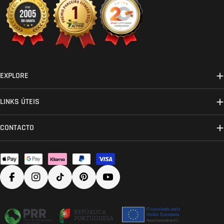
EXPLORE
LINKS ÚTEIS
CONTACTO
Métodos
de
Facebook
Instagram
TikTok
Pinterest
YouTube
pagamento