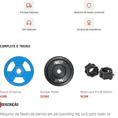
Entrega Expresso
Garantia 36 meses comercial
SAT Dedicado
20 Anos de Experiência
COMPLETE O TREINO
Discos Olímpicos
Bumper Plates
Molas Lock Pro (Ø 50mm)
4,50€
22,58€
16,39€
DESCRIÇÃO
Máquina de flexão de pernas em pé (standing leg curl) para isolar os