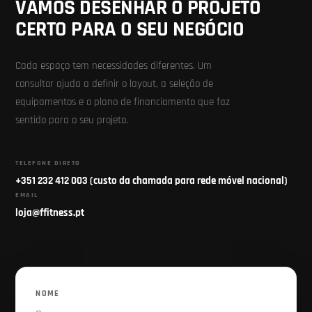
VAMOS DESENHAR O PROJETO
CERTO PARA O SEU NEGÓCIO
Cada espaço tem necessidades diferentes. Um
consultor ajuda a definir o layout, a seleção de
equipamentos e o plano de financiamento que faz
sentido para o seu projeto.
TELEFONE DIRETO
+351 232 412 003 (custo da chamada para rede móvel nacional)
EMAIL
loja@ffitness.pt
NOME