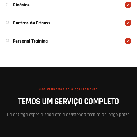
Ginásios
01
Centros de Fitness
02
Personal Training
03
NÃO VENDEMOS SÓ O EQUIPAMENTO
TEMOS UM SERVIÇO COMPLETO
Da entrega especializada até à assistência técnica de longo prazo.