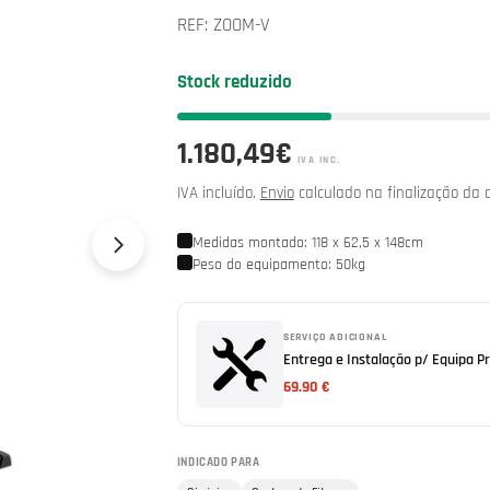
REF:
ZOOM-V
Stock reduzido
Preço
1.180,49€
IVA INC.
normal
IVA incluído.
Envio
calculado na finalização da 
Medidas montado: 118 x 62,5 x 148cm
Abrir media 1 em modal
Peso do equipamento: 50kg
SERVIÇO ADICIONAL
Entrega e Instalação p/ Equipa Pr
69.90 €
INDICADO PARA