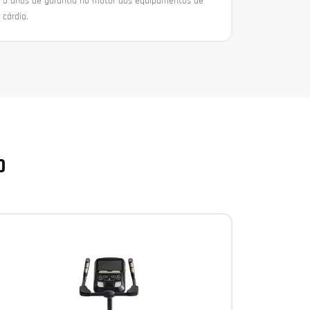
5 anos de garantia no motor dos equipamentos de
cárdio.
O