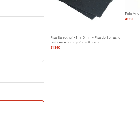
Bola Mas
4,55€
Piso Borracha 1×1 m 10 mm – Piso de Borracha
resistente para ginásios & treino
21,36€