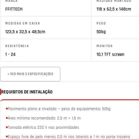
MARCA
MEDIDAS MONTADO
FFITTECH
118 x 62,5 x 148cm
MEDIDAS EM CAIXA
PESO
123,5 x 32,5 x 48,5cm
50kg
RESISTÊNCIA
MONITOR
1 - 24
10,1 TFT screen
+ VER MAIS 3 ESPECIFICAÇÕES
REQUISITOS DE INSTALAÇÃO
Pavimento plano e nivelado — peso do equipamento: 50kg
Área mínima recomendada: 2,5 m × 1,5 m
Tomada elétrica 220 V nas proximidades
Espaço livre de pelo menos 0,5 m nas laterais e 1 m na parte traseira