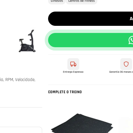
Ginásios
Centros de Fitness
A
Entrega Expresso
Garantia 36 meses 
cia, RPM, Velocidade,
COMPLETE O TREINO