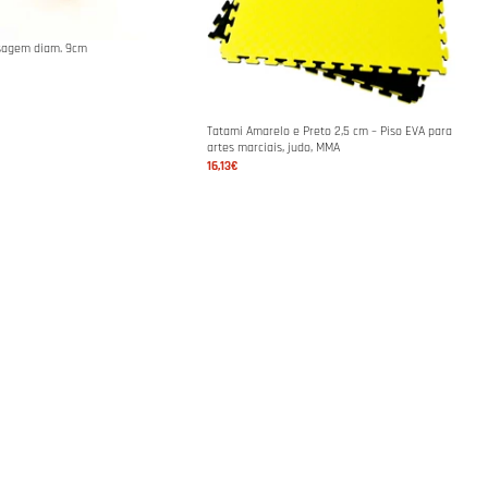
sagem diam. 9cm
Tatami Amarelo e Preto 2,5 cm – Piso EVA para
artes marciais, judo, MMA
16,13€