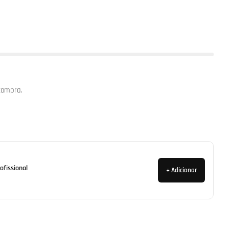
compra.
Abrir media 2 em mo
ofissional
+ Adicionar