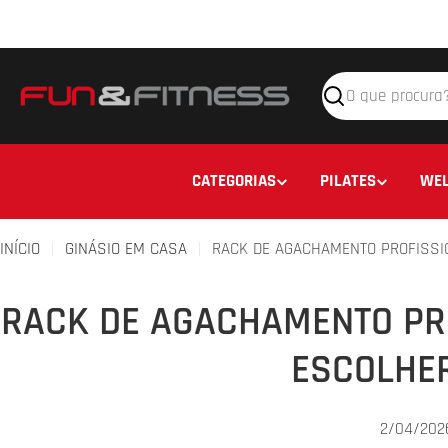
Avançar
para
o
conteúdo
Pesquisar
CATEGORIAS
PILATES
WEL
INÍCIO
GINÁSIO EM CASA
RACK DE AGACHAMENTO PROFISSI
RACK DE AGACHAMENTO PR
ESCOLHE
2/04/202