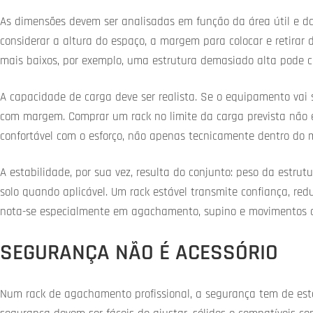
As dimensões devem ser analisadas em função da área útil e da 
considerar a altura do espaço, a margem para colocar e retirar d
mais baixos, por exemplo, uma estrutura demasiado alta pode cri
A capacidade de carga deve ser realista. Se o equipamento vai se
com margem. Comprar um rack no limite da carga prevista não é
confortável com o esforço, não apenas tecnicamente dentro do 
A estabilidade, por sua vez, resulta do conjunto: peso da estru
solo quando aplicável. Um rack estável transmite confiança, redu
nota-se especialmente em agachamento, supino e movimentos c
SEGURANÇA NÃO É ACESSÓRIO
Num rack de agachamento profissional, a segurança tem de esta