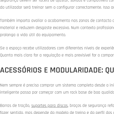
segurança devem ser fáceis de ajustar, sólidos e compatíveis co
do utilizador será treinar sem o configurar correctamente. Isso 
Também importa avaliar o acabamento nas zonas de contacto c
material e reduzem desgaste excessivo. Num contexto profission
prolonga a vida útil do equipamento.
Se o espaço recebe utilizadores com diferentes níveis de experi
Quanto mais clara for a regulação e mais previsível for o compo
ACESSÓRIOS E MODULARIDADE: 
Nem sempre é preciso comprar um sistema completo desde o iníc
inteligente passa por começar com um rack base de boa qualida
Barras de tração,
suportes para discos
, braços de segurança re
fazer sentido, mas depende do modelo de treino e do perfil dos