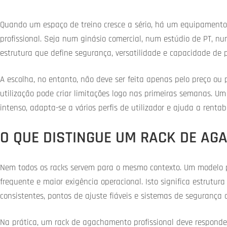
Quando um espaço de treino cresce a sério, há um equipamento
profissional. Seja num ginásio comercial, num estúdio de PT, 
estrutura que define segurança, versatilidade e capacidade de p
A escolha, no entanto, não deve ser feita apenas pelo preço ou
utilização pode criar limitações logo nas primeiras semanas. Um
intenso, adapta-se a vários perfis de utilizador e ajuda a rentab
O QUE DISTINGUE UM RACK DE AG
Nem todos os racks servem para o mesmo contexto. Um modelo pr
frequente e maior exigência operacional. Isto significa estrutur
consistentes, pontos de ajuste fiáveis e sistemas de segurança
Na prática, um rack de agachamento profissional deve responde