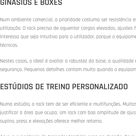
GINÁSIOS E BOXES
Num ambiente comercial, a prioridade costuma ser resistência e
utilização. O rack precisa de aguentar cargas elevadas, ajuste
interessa que seja intuitivo para o utilizador, porque o equipam
técnicos.
Nestes casos, o ideal é avaliar a robustez da base, a qualidade
segurança. Pequenos detalhes contam muito quando o equipam
ESTÚDIOS DE TREINO PERSONALIZADO
Numa estúdio, o rack tem de ser eficiente e multifunções. Muita
justificar a área que ocupa. Um rack com boa amplitude de ajus
supino, press e elevações oferece melhor retorno.