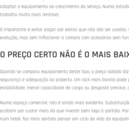
adaptar o equipamento ao crescimento do serviço. Numa estúdi
trabalho muito mais rentável.
O importante é evitar pagar por extras que não vão ser usados. 
evolução, mas sem inflacionar a compra com acessórios sem funç
O PREÇO CERTO NÃO É O MAIS BAI
Quando se compara equipamento deste tipo, o preço isolado diz p
segurança e adequação ao projecto. Um rack mais barato pode p
estabilidade, menor capacidade de carga ou desgaste precoce, 
Numa espaço comercial, isto é ainda mais evidente. Substituiçõ
acabam por custar mais do que investir bem logo à partida. P
num hotel, faz mais sentido pensar em ciclo de vida do equip