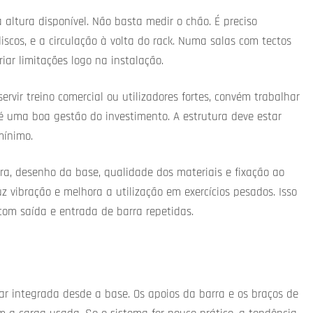
altura disponível. Não basta medir o chão. É preciso
iscos, e a circulação à volta do rack. Numa salas com tectos
ar limitações logo na instalação.
rvir treino comercial ou utilizadores fortes, convém trabalhar
 uma boa gestão do investimento. A estrutura deve estar
mínimo.
tura, desenho da base, qualidade dos materiais e fixação ao
z vibração e melhora a utilização em exercícios pesados. Isso
om saída e entrada de barra repetidas.
r integrada desde a base. Os apoios da barra e os braços de