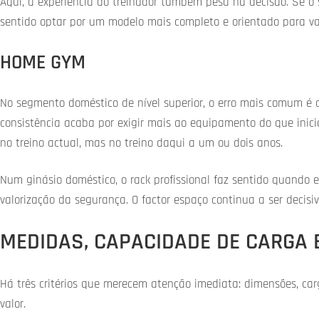
Aqui, a experiência do treinador também pesa na decisão. Se o 
sentido optar por um modelo mais completo e orientado para var
HOME GYM
No segmento doméstico de nível superior, o erro mais comum é 
consistência acaba por exigir mais ao equipamento do que inic
no treino actual, mas no treino daqui a um ou dois anos.
Num ginásio doméstico, o rack profissional faz sentido quando 
valorização da segurança. O factor espaço continua a ser decisi
MEDIDAS, CAPACIDADE DE CARGA 
Há três critérios que merecem atenção imediata: dimensões, car
valor.