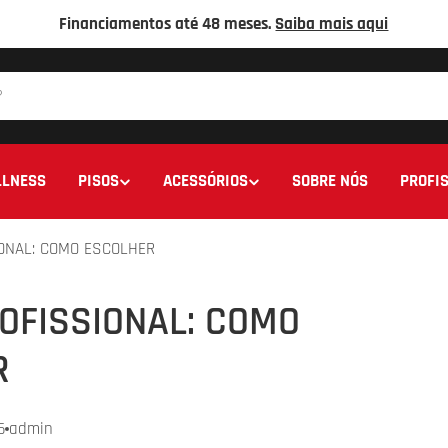
Financiamentos até 48 meses.
Saiba mais aqui
LNESS
PISOS
ACESSÓRIOS
SOBRE NÓS
PROFIS
ONAL: COMO ESCOLHER
OFISSIONAL: COMO
R
6
admin