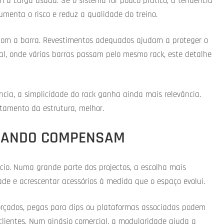
m a carga usada. Se o sistema for pouco prático, a tendência
aumenta o risco e reduz a qualidade do treino.
om a barra. Revestimentos adequados ajudam a proteger o
al, onde várias barras passam pelo mesmo rack, este detalhe
ência, a simplicidade do rack ganha ainda mais relevância.
rtamento da estrutura, melhor.
QUANDO COMPENSAM
io. Numa grande parte dos projectos, a escolha mais
de e acrescentar acessórios à medida que o espaço evolui.
forçados, pegas para dips ou plataformas associadas podem
 clientes. Num ginásio comercial, a modularidade ajuda a