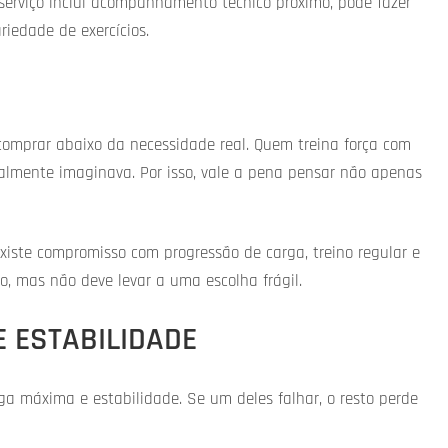
serviço inclui acompanhamento técnico próximo, pode fazer
iedade de exercícios.
comprar abaixo da necessidade real. Quem treina força com
ialmente imaginava. Por isso, vale a pena pensar não apenas
existe compromisso com progressão de carga, treino regular e
vo, mas não deve levar a uma escolha frágil.
E ESTABILIDADE
ga máxima e estabilidade. Se um deles falhar, o resto perde