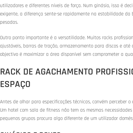
utilizadores e diferentes níveis de força. Num ginásio, isso é 
exigente, a diferença sente-se rapidamente na estabilidade da b
pesadas.
Outro ponto importante é a versatilidade. Muitos racks profissi
ajustáveis, barras de tração, armazenamento para discos e até a
objectivo é maximizar a área disponível sem comprometer a qual
RACK DE AGACHAMENTO PROFISSI
ESPAÇO
Antes de olhar para especificações técnicas, convém perceber o
Um hotel com sala de fitness não tem as mesmas necessidades d
pequenos grupos procura algo diferente de um utilizador domés