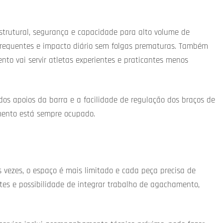
strutural, segurança e capacidade para alto volume de
s frequentes e impacto diário sem folgas prematuras. Também
ento vai servir atletas experientes e praticantes menos
 dos apoios da barra e a facilidade de regulação dos braços de
ento está sempre ocupado.
s vezes, o espaço é mais limitado e cada peça precisa de
tes e possibilidade de integrar trabalho de agachamento,