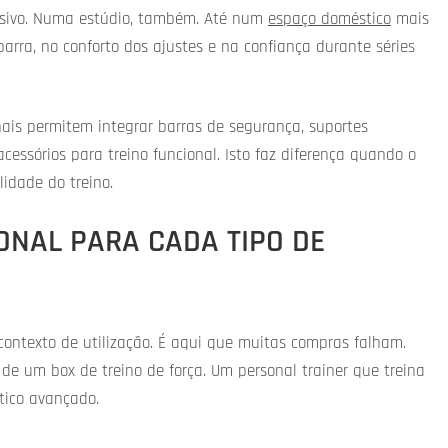
decisivo. Numa estúdio, também. Até num
espaço doméstico
mais
arra, no conforto dos ajustes e na confiança durante séries
onais permitem integrar barras de segurança, suportes
cessórios para treino funcional. Isto faz diferença quando o
idade do treino.
ONAL PARA CADA TIPO DE
 contexto de utilização. É aqui que muitas compras falham.
e um box de treino de força. Um personal trainer que treina
tico avançado.