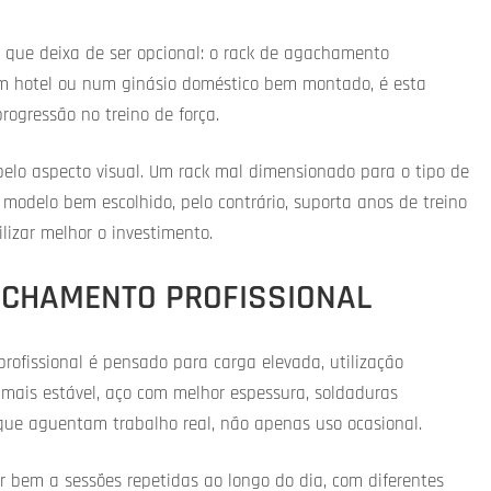
 que deixa de ser opcional: o rack de agachamento
num hotel ou num ginásio doméstico bem montado, é esta
rogressão no treino de força.
 pelo aspecto visual. Um rack mal dimensionado para o tipo de
 modelo bem escolhido, pelo contrário, suporta anos de treino
ilizar melhor o investimento.
ACHAMENTO PROFISSIONAL
ofissional é pensado para carga elevada, utilização
a mais estável, aço com melhor espessura, soldaduras
 que aguentam trabalho real, não apenas uso ocasional.
r bem a sessões repetidas ao longo do dia, com diferentes