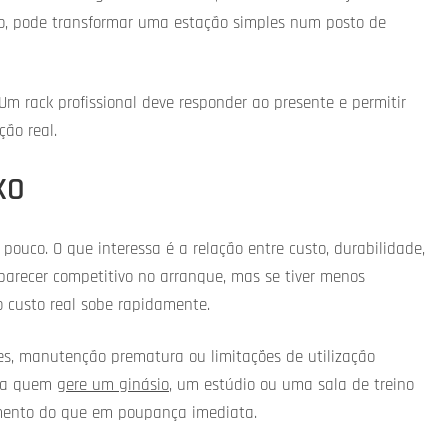
o, pode transformar uma estação simples num posto de
Um rack profissional deve responder ao presente e permitir
ão real.
XO
ouco. O que interessa é a relação entre custo, durabilidade,
arecer competitivo no arranque, mas se tiver menos
o custo real sobe rapidamente.
es, manutenção prematura ou limitações de utilização
ara quem
gere um ginásio
, um estúdio ou uma sala de treino
amento do que em poupança imediata.