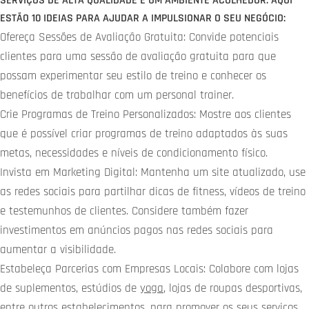
SERVIÇOS DE ALTA QUALIDADE E UM AMBIENTE ACOLHEDOR. AQUI
ESTÃO 10 IDEIAS PARA AJUDAR A IMPULSIONAR O SEU NEGÓCIO:
Ofereça Sessões de Avaliação Gratuita: Convide potenciais
clientes para uma sessão de avaliação gratuita para que
possam experimentar seu estilo de treino e conhecer os
benefícios de trabalhar com um personal trainer.
Crie Programas de Treino Personalizados: Mostre aos clientes
que é possível criar programas de treino adaptados às suas
metas, necessidades e níveis de condicionamento físico.
Invista em Marketing Digital: Mantenha um site atualizado, use
as redes sociais para partilhar dicas de fitness, vídeos de treino
e testemunhos de clientes. Considere também fazer
investimentos em anúncios pagos nas redes sociais para
aumentar a visibilidade.
Estabeleça Parcerias com Empresas Locais: Colabore com lojas
de suplementos, estúdios de
yoga
, lojas de roupas desportivas,
entre outros estabelecimentos, para promover os seus serviços.