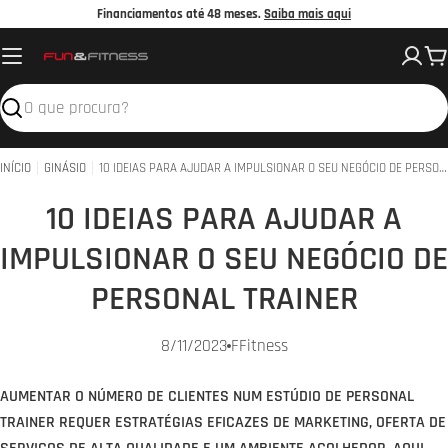
Avançar
Financiamentos até 48 meses.
Saiba mais aqui
para
C
o
conteúdo
Pesquisar
INÍCIO
GINÁSIO
10 IDEIAS PARA AJUDAR A IMPULSIONAR O SEU NEGÓCIO DE PERSONAL TRAINER
10 IDEIAS PARA AJUDAR A
IMPULSIONAR O SEU NEGÓCIO DE
PERSONAL TRAINER
8/11/2023
FFitness
AUMENTAR O NÚMERO DE CLIENTES NUM ESTÚDIO DE PERSONAL
TRAINER REQUER ESTRATÉGIAS EFICAZES DE MARKETING, OFERTA DE