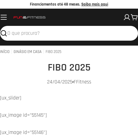
Avançar
Financiamentos até 48 meses.
Saiba mais aqui
para
C
o
conteúdo
Pesquisar
INÍCIO
GINÁSIO EM CASA
FIBO 2025
FIBO 2025
24/04/2025
FFitness
[ux_slider]
[ux_image id="55145"]
[ux_image id="55146"]