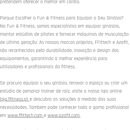
pretendem oferecer o melhor em cardio.
Porque Escolher a Fun & Fitness para Equipar o Seu Ginásio?
Na Fun & Fitness, somos especialistas em equipar ginásios,
montar estúdios de pilates e fornecer máquinas de musculação
de última geração. As nossas marcas próprias, FFittech e Azafit,
são reconhecidas pela durabilidade, inovação e design dos
equipamentos, garantindo a melhor experiência para
utilizadores e profissionais do fitness.
Se procura equipar o seu ginásio, renovar o espaço ou criar um
estúdio de personal trainer de raiz, visite a nossa loja online
loja.ffitness.pt
e descubra as soluções à medida das suas
necessidades. Também pode conhecer toda a gama profissional
em
www.ffittech.com
e
www.azafit.com.