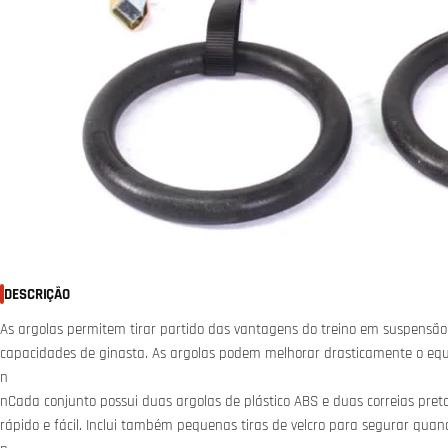
DESCRIÇÃO
As argolas permitem tirar partido das vantagens do treino em suspensão 
capacidades de ginasta. As argolas podem melhorar drasticamente o equi
n
nCada conjunto possui duas argolas de plástico ABS e duas correias pret
rápido e fácil. Inclui também pequenas tiras de velcro para segurar quan