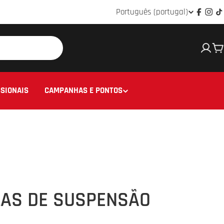
Idioma
Português (portugal)
Facebo
Ins
T
C
SIONAIS
CAMPANHAS E PONTOS
AS DE SUSPENSÃO