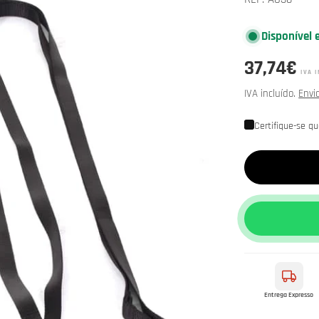
Disponível 
Preço
37,74€
IVA I
normal
IVA incluído.
Envi
Certifique-se q
Entrega Expresso