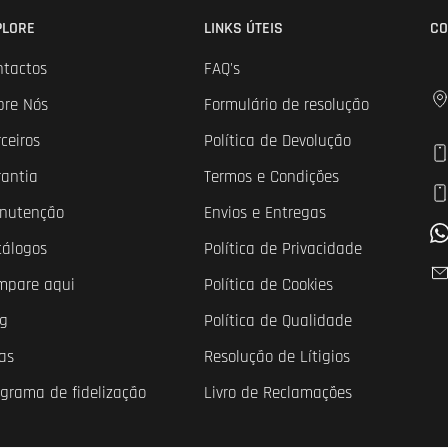
PLORE
LINKS ÚTEIS
CO
ntactos
FAQ's
bre Nós
Formulário de resolução
ceiros
Política de Devolução
rantia
Termos e Condições
nutenção
Envios e Entregas
tálogos
Política de Privacidade
mpare aqui
Política de Cookies
og
Política de Qualidade
as
Resolução de Lítigios
ograma de fidelização
Livro de Reclamações