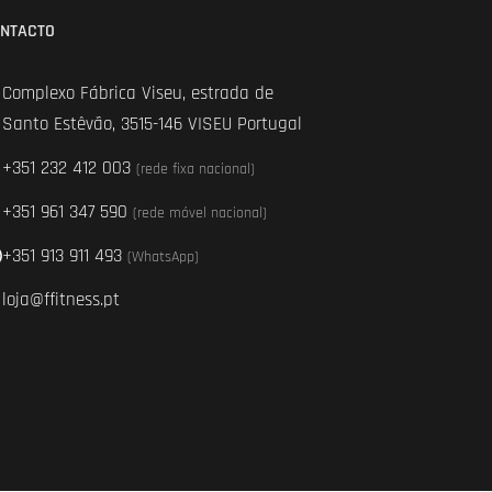
NTACTO
Complexo Fábrica Viseu, estrada de
Santo Estêvão, 3515-146 VISEU Portugal
+351 232 412 003
(rede fixa nacional)
+351 961 347 590
(rede móvel nacional)
+351 913 911 493
(WhatsApp)
loja@ffitness.pt