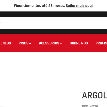
Financiamentos até 48 meses.
Saiba mais aqui
LNESS
PISOS
ACESSÓRIOS
SOBRE NÓS
PROFIS
ARGOL
REF:
A036