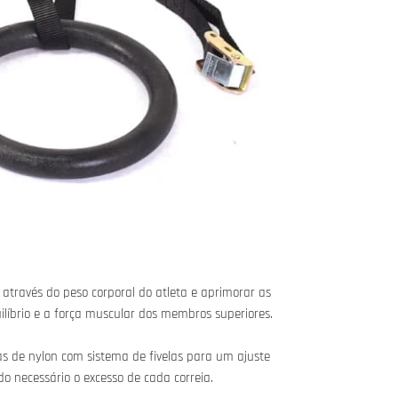
através do peso corporal do atleta e aprimorar as
líbrio e a força muscular dos membros superiores.
as de nylon com sistema de fivelas para um ajuste
do necessário o excesso de cada correia.