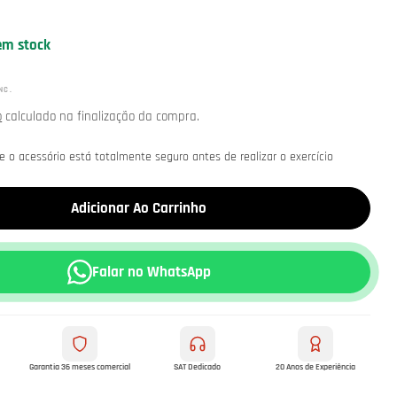
em stock
NC.
o
calculado na finalização da compra.
ue o acessório está totalmente seguro antes de realizar o exercício
Adicionar Ao Carrinho
Falar no WhatsApp
Garantia 36 meses comercial
SAT Dedicado
20 Anos de Experiência