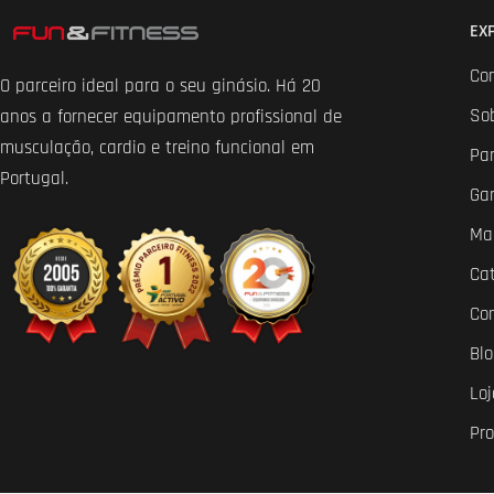
EX
Co
O parceiro ideal para o seu ginásio. Há 20
So
anos a fornecer equipamento profissional de
musculação, cardio e treino funcional em
Par
Portugal.
Ga
Ma
Ca
Co
Bl
Loj
Pr