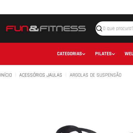
Avançar
para
o
conteúdo
Pesquisar
CATEGORIAS
PILATES
WEL
INÍCIO
ACESSÓRIOS JAULAS
ARGOLAS DE SUSPENSÃO