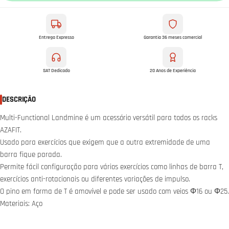
Entrega Expresso
Garantia 36 meses comercial
SAT Dedicado
20 Anos de Experiência
DESCRIÇÃO
Multi-Functional Landmine é um acessório versátil para todos os racks
AZAFIT.
Usado para exercícios que exigem que a outra extremidade de uma
barra fique parada.
Permite fácil configuração para vários exercícios como linhas de barra T,
exercícios anti-rotacionais ou diferentes variações de impulso.
O pino em forma de T é amovível e pode ser usado com veios Φ16 ou Φ25.
Materiais: Aço