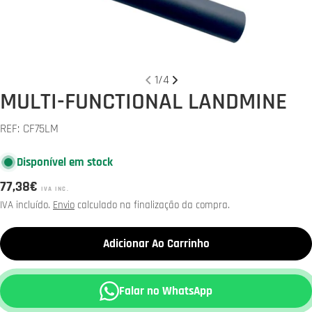
1
/
4
MULTI-FUNCTIONAL LANDMINE
REF:
CF75LM
Disponível em stock
Preço
77,38€
IVA INC.
normal
IVA incluído.
Envio
calculado na finalização da compra.
Adicionar Ao Carrinho
Falar no WhatsApp