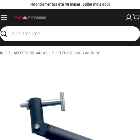
Avançar
Financiamentos até 48 meses.
Saiba mais aqui
para
C
o
conteúdo
Pesquisar
INÍCIO
ACESSÓRIOS JAULAS
MULTI-FUNCTIONAL LANDMINE
Abrir media 0 em modal
Abrir 