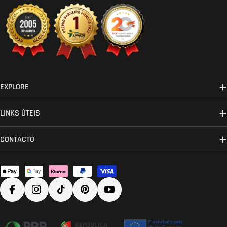
EXPLORE
LINKS ÚTEIS
CONTACTO
Métodos
de
Facebook
Instagram
TikTok
Pinterest
YouTube
pagamento