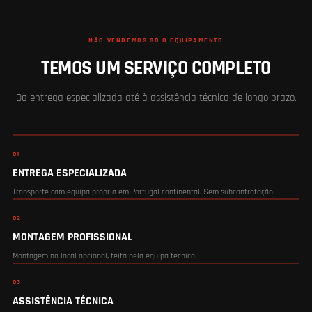
NÃO VENDEMOS SÓ O EQUIPAMENTO
TEMOS UM SERVIÇO COMPLETO
Da entrega especializada até à assistência técnica de longo prazo.
01
ENTREGA ESPECIALIZADA
Transporte com equipa própria em Portugal continental. Sem subcontratação.
02
MONTAGEM PROFISSIONAL
Montagem no local opcional, feita pela equipa técnica.
03
ASSISTÊNCIA TÉCNICA