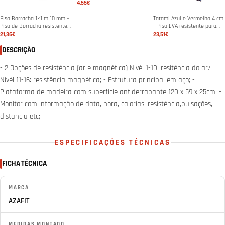
4,55€
Piso Borracha 1×1 m 10 mm –
Tatami Azul e Vermelho 4 cm
Piso de Borracha resistente
– Piso EVA resistente para
para ginásios & treino
Judo, MMA & Artes Marciais
21,36€
23,51€
DESCRIÇÃO
- 2 Opções de resistência (ar e magnética) Nivél 1-10: resitência do ar/
Nivél 11-16: resistência magnética; - Estrutura principal em aço; -
Plataforma de madeira com superficie antiderrapante 120 x 59 x 25cm; -
Monitor com informação de data, hora, calorias, resistência,pulsações,
distancia etc;
ESPECIFICAÇÕES TÉCNICAS
FICHA TÉCNICA
MARCA
AZAFIT
MEDIDAS MONTADO