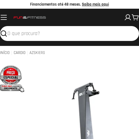
Avançar
Financiamentos até 48 meses.
Saiba mais aqui
para
C
o
conteúdo
Pesquisar
INÍCIO
CARDIO
AZSKIERG