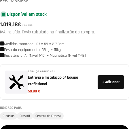
REF:
AZSKIERG
Disponível em stock
Preço
1.019,18€
IVA INC.
normal
IVA incluído.
Envio
calculado na finalização da compra.
Medidas montado: 127 x 59 x 217,8cm
Peso do equipamento: 38kg + 15kg
Resistência: Ar (Nível 1-10) + Magnética (Nível 11-16)
SERVIÇO ADICIONAL
Entrega e Instalação p/ Equipa
+ Adicionar
Profissional
59.90 €
INDICADO PARA
Ginásios
Crossfit
Centros de Fitness