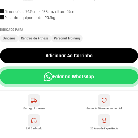
Dimensões: 74.5cm × 136cm, altura 97cm
Peso do equipamento: 23.1kg
INDICADO PARA
Ginásios
Centros de Fitness
Personal Training
Adicionar Ao Carrinho
Falar no WhatsApp
Entrega Expresso
Garantia 36 meses comercial
SAT Dedicado
20 Anos de Experiência