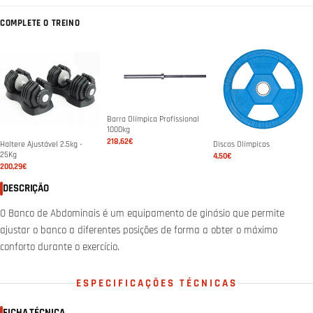
COMPLETE O TREINO
Barra Olímpica Profissional
1000kg
218,62€
Haltere Ajustável 2.5kg -
Discos Olímpicos
25Kg
4,50€
200,29€
DESCRIÇÃO
O Banco de Abdominais é um equipamento de ginásio que permite
ajustar o banco a diferentes posições de forma a obter o máximo
conforto durante o exercício.
ESPECIFICAÇÕES TÉCNICAS
FICHA TÉCNICA