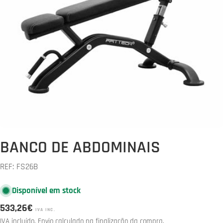
Abrir media 0 em modal
BANCO DE ABDOMINAIS
REF:
FS26B
Disponível em stock
Preço
533,26€
IVA INC.
normal
IVA incluído.
Envio
calculado na finalização da compra.