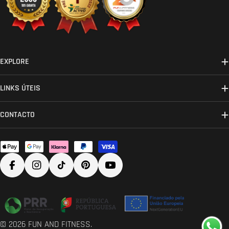
EXPLORE
LINKS ÚTEIS
CONTACTO
Métodos
de
Facebook
Instagram
TikTok
Pinterest
YouTube
pagamento
© 2026
FUN AND FITNESS
.