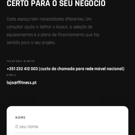
CERTO PARA O SEU NEGÓCIO
Cada espaço tem necessidades diferentes. Um
consultor ajuda a definir o layout, a seleção de
equipamentos e o plano de financiamento que faz
sentido para o seu projeto.
TELEFONE DIRETO
+351 232 412 003 (custo da chamada para rede móvel nacional)
EMAIL
loja@ffitness.pt
NOME