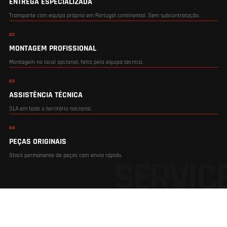
ENTREGA ESPECIALIZADA
Transporte com equipa própria em Portugal continental. Sem subcontratação.
02
MONTAGEM PROFISSIONAL
Montagem no local opcional, feita pela equipa técnica.
03
ASSISTÊNCIA TÉCNICA
SLA em todo o território nacional.
04
PEÇAS ORIGINAIS
Stock permanente de peças com envio rápido.