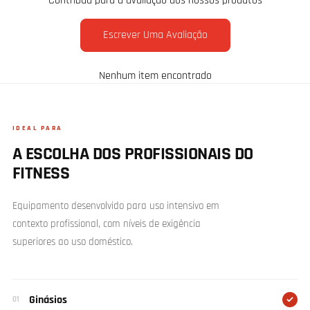
Contribua para a avaliação dos nossos produtos
Escrever Uma Avaliação
Nenhum item encontrado
IDEAL PARA
A ESCOLHA DOS PROFISSIONAIS DO
FITNESS
Equipamento desenvolvido para uso intensivo em
contexto profissional, com níveis de exigência
superiores ao uso doméstico.
Ginásios
01