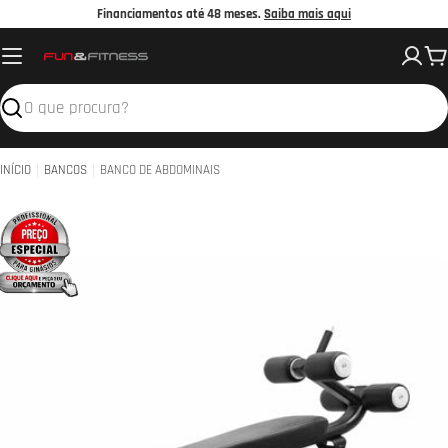
Avançar
Financiamentos até 48 meses.
Saiba mais aqui
para
C
o
conteúdo
Pesquisar
INÍCIO
BANCOS
BANCO DE ABDOMINAIS