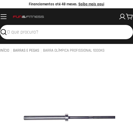
Avançar
Financiamentos até 48 meses.
Saiba mais aqui
para
C
o
conteúdo
Pesquisar
INÍCIO
BARRAS E PEGAS
BARRA OLÍMPICA PROFISSIONAL 1000KG
Abrir media 0 em modal