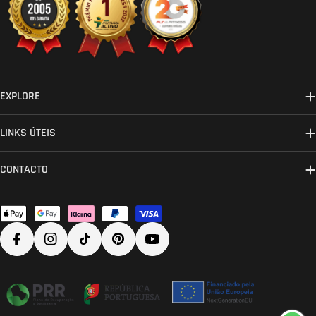
EXPLORE
LINKS ÚTEIS
CONTACTO
Métodos
de
Facebook
Instagram
TikTok
Pinterest
YouTube
pagamento