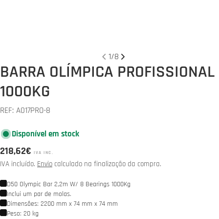
Abrir 
1
/
8
BARRA OLÍMPICA PROFISSIONAL
1000KG
REF:
A017PRO-8
Disponível em stock
Preço
218,62€
IVA INC.
normal
IVA incluído.
Envio
calculado na finalização da compra.
D50 Olympic Bar 2,2m W/ 8 Bearings 1000Kg
Inclui um par de molas.
Dimensões: 2200 mm x 74 mm x 74 mm
Peso: 20 kg