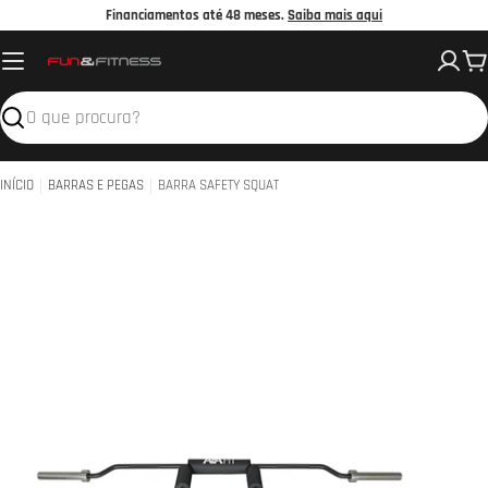
Avançar
Financiamentos até 48 meses.
Saiba mais aqui
para
C
o
conteúdo
Pesquisar
INÍCIO
BARRAS E PEGAS
BARRA SAFETY SQUAT