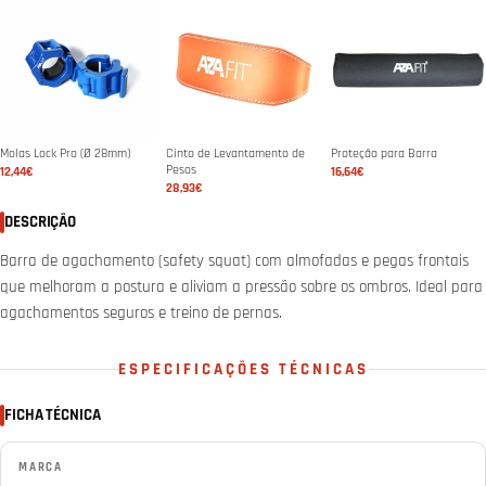
Molas Lock Pro (Ø 28mm)
Cinto de Levantamento de
Proteção para Barra
Pesos
12,44€
16,64€
28,93€
DESCRIÇÃO
Barra de agachamento (safety squat) com almofadas e pegas frontais
que melhoram a postura e aliviam a pressão sobre os ombros. Ideal para
agachamentos seguros e treino de pernas.
ESPECIFICAÇÕES TÉCNICAS
FICHA TÉCNICA
MARCA