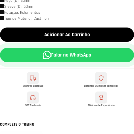
Pega (Ø): 30mm
Sleeve (Ø): 50mm
Rotação: Rolamentos
Tipo de Material: Cast Iron
Adicionar Ao Carrinho
Falar no WhatsApp
Entrega Expresso
Garantia 36 meses comercial
SAT Dedicado
20 Anos de Experiência
COMPLETE O TREINO