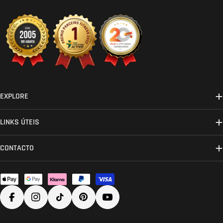
EXPLORE
LINKS ÚTEIS
CONTACTO
Métodos
de
Facebook
Instagram
TikTok
Pinterest
YouTube
pagamento