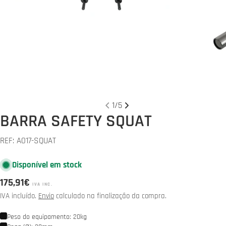
Abrir media 0 em modal
Abrir 
1
/
5
BARRA SAFETY SQUAT
REF:
A017-SQUAT
Disponível em stock
Preço
175,91€
IVA INC.
normal
IVA incluído.
Envio
calculado na finalização da compra.
Peso do equipamento: 20kg