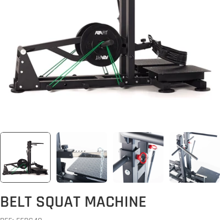
Abrir media 0 em modal
BELT SQUAT MACHINE