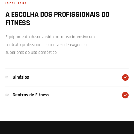
IDEAL PARA
A ESCOLHA DOS PROFISSIONAIS DO
FITNESS
Equipamento desenvolvido para uso intensivo em
contexto profissional, com níveis de exigência
superiores ao uso doméstico.
Ginásios
01
Centros de Fitness
02