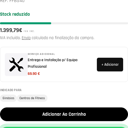
REF:
FFBS40
Stock reduzido
Preço
1.399,79€
IVA INC.
normal
IVA incluído.
Envio
calculado na finalização da compra.
SERVIÇO ADICIONAL
Entrega e Instalação p/ Equipa
+ Adicionar
Profissional
69.90 €
INDICADO PARA
Ginásios
Centros de Fitness
Adicionar Ao Carrinho