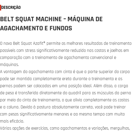
DESCRIÇÃO
BELT SQUAT MACHINE – MÁQUINA DE
AGACHAMENTO E FUNDOS
O novo Belt Squat Azafit® permite os melhores resultados de treinamento
possíveis com stress significativamente reduzido nas costas e joelhos em
comparação com o treinamento de agachamento convencional e
máquinas.
A vantagem do agachamento com cinto é que a parte superior do corpo
pode ser mantida completamente ereta durante o treinamento e as
pernas podem ser colocadas em uma posição ideal. Além disso, a carga
de peso é transferida diretamente do quadril para os músculos da perna
por meio do cinto de treinamento, o que alivia completamente as costas
e a coluna. Devido à postura absolutamente correta, você pode treinar
com pesos significativamente menores e ao mesmo tempo com muito
mais eficácia.
Várias opções de exercícios, como agachamentos e variações, mergulhos,