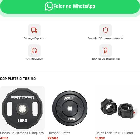
Falar no WhatsApp
Entrega Expresso
Garantia 36 meses comercial
SAT Dedicado
20 Anos de Experiência
COMPLETE O TREINO
Discos Poliuretano Olímpicos
Bumper Plates
Molas Lock Pro (Ø 50mm)
4,65€
22,58€
16,39€