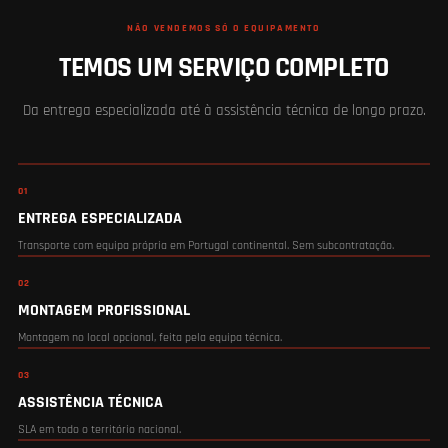
NÃO VENDEMOS SÓ O EQUIPAMENTO
TEMOS UM SERVIÇO COMPLETO
Da entrega especializada até à assistência técnica de longo prazo.
01
ENTREGA ESPECIALIZADA
Transporte com equipa própria em Portugal continental. Sem subcontratação.
02
MONTAGEM PROFISSIONAL
Montagem no local opcional, feita pela equipa técnica.
03
ASSISTÊNCIA TÉCNICA
SLA em todo o território nacional.