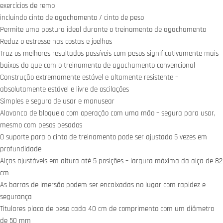
exercícios de remo
incluindo cinto de agachamento / cinto de peso
Permite uma postura ideal durante o treinamento de agachamento
Reduz o estresse nas costas e joelhos
Traz os melhores resultados possíveis com pesos significativamente mais
baixos do que com o treinamento de agachamento convencional
Construção extremamente estável e altamente resistente –
absolutamente estável e livre de oscilações
Simples e seguro de usar e manusear
Alavanca de bloqueio com operação com uma mão – segura para usar,
mesmo com pesos pesados
O suporte para o cinto de treinamento pode ser ajustado 5 vezes em
profundidade
Alças ajustáveis ​​em altura até 5 posições – largura máxima da alça de 82
cm
As barras de imersão podem ser encaixadas no lugar com rapidez e
segurança
Titulares placa de peso cada 40 cm de comprimento com um diâmetro
de 50 mm