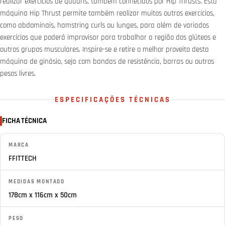
realizar exercícios de quadris, também conhecidos por Hip Thrusts. Esta
máquina Hip Thrust permite também realizar muitos outros exercícios,
como abdominais, hamstring curls ou lunges, para além de variados
exercícios que poderá improvisar para trabalhar a região dos glúteos e
outros grupos musculares. Inspire-se e retire o melhor proveito desta
máquina de ginásio, seja com bandas de resistência, barras ou outros
pesos livres.
ESPECIFICAÇÕES TÉCNICAS
FICHA TÉCNICA
MARCA
FFITTECH
MEDIDAS MONTADO
178cm x 116cm x 50cm
PESO