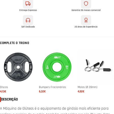
Entrega Expresso
Garantia 36 meses comercial
SAT Dedicado
20 Anos de Experiência
COMPLETE O TREINO
Discos
Bumpers Fracionários
Molas (Ø 28mm)
4,13€
6,32€
4,92€
DESCRIÇÃO
A Máquina de Glúteos é a equipamento de ginásio mais eficiente para