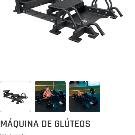
Abrir media 0 em modal
MÁQUINA DE GLÚTEOS