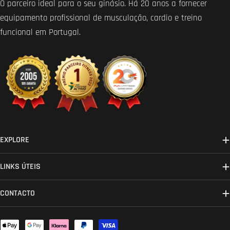
O parceiro ideal para o seu ginásio. Há 20 anos a fornecer
equipamento profissional de musculação, cardio e treino
funcional em Portugal.
EXPLORE
LINKS ÚTEIS
CONTACTO
Métodos