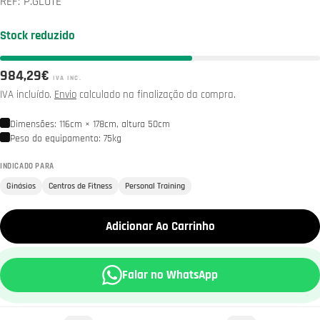
REF:
P.GLUTE
Stock reduzido
Preço
984,29€
IVA INC.
normal
IVA incluído.
Envio
calculado na finalização da compra.
Dimensões: 116cm × 178cm, altura 50cm
Peso do equipamento: 75kg
INDICADO PARA
Ginásios
Centros de Fitness
Personal Training
Adicionar Ao Carrinho
Falar no WhatsApp