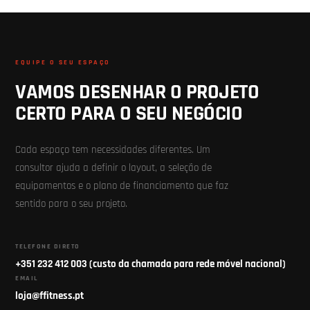
EQUIPE O SEU ESPAÇO
VAMOS DESENHAR O PROJETO
CERTO PARA O SEU NEGÓCIO
Cada espaço tem necessidades diferentes. Um
consultor ajuda a definir o layout, a seleção de
equipamentos e o plano de financiamento que faz
sentido para o seu projeto.
TELEFONE DIRETO
+351 232 412 003 (custo da chamada para rede móvel nacional)
EMAIL
loja@ffitness.pt