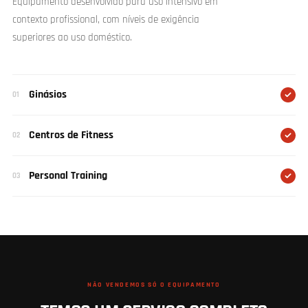
Equipamento desenvolvido para uso intensivo em
contexto profissional, com níveis de exigência
superiores ao uso doméstico.
Ginásios
01
Centros de Fitness
02
Personal Training
03
NÃO VENDEMOS SÓ O EQUIPAMENTO