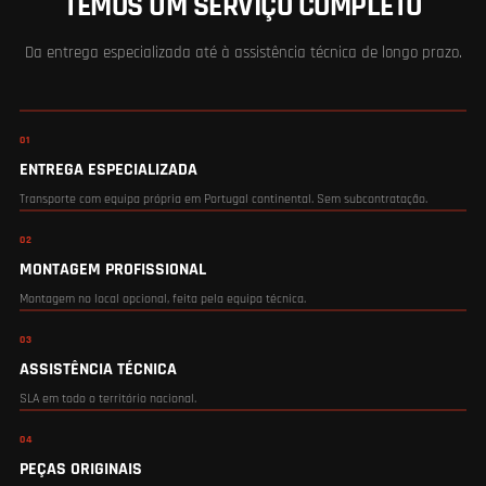
TEMOS UM SERVIÇO COMPLETO
Da entrega especializada até à assistência técnica de longo prazo.
01
ENTREGA ESPECIALIZADA
Transporte com equipa própria em Portugal continental. Sem subcontratação.
02
MONTAGEM PROFISSIONAL
Montagem no local opcional, feita pela equipa técnica.
03
ASSISTÊNCIA TÉCNICA
SLA em todo o território nacional.
04
PEÇAS ORIGINAIS