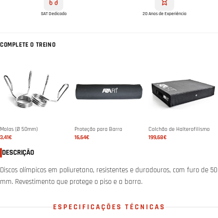
SAT Dedicado
20 Anos de Experiência
COMPLETE O TREINO
Molas (Ø 50mm)
Proteção para Barra
Colchão de Halterofilismo
3,41€
16,64€
199,68€
DESCRIÇÃO
Discos olímpicos em poliuretano, resistentes e duradouros, com furo de 50
mm. Revestimento que protege o piso e a barra.
ESPECIFICAÇÕES TÉCNICAS