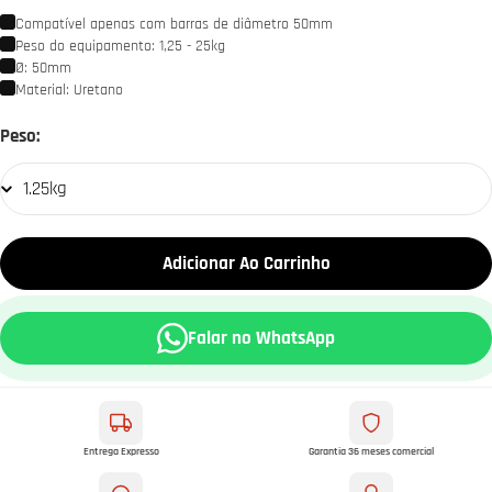
Compatível apenas com barras de diâmetro 50mm
Peso do equipamento: 1,25 - 25kg
Ø: 50mm
Material: Uretano
1.25kg
Peso:
Adicionar Ao Carrinho
Falar no WhatsApp
Entrega Expresso
Garantia 36 meses comercial