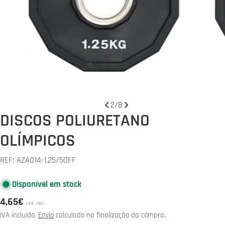
Abrir media 1 em modal
Abrir 
2
/
8
DISCOS POLIURETANO
OLÍMPICOS
REF:
AZA014-1.25/50FF
Disponível em stock
Preço
4,65€
IVA INC.
normal
IVA incluído.
Envio
calculado na finalização da compra.