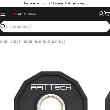
Avançar
Financiamentos até 48 meses.
Saiba mais aqui
para
C
o
conteúdo
Pesquisar
INÍCIO
DISCOS
DISCOS POLIURETANO OLÍMPICOS