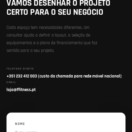
VAMOS DESENHAR O PROJETO
CERTO PARA O SEU NEGÓCIO
Cada espaço tem necessidades diferentes. Um
consultor ajuda a definir o layout, a seleção de
equipamentos e o plano de financiamento que faz
sentido para o seu projeto.
TELEFONE DIRETO
+351 232 412 003 (custo da chamada para rede móvel nacional)
EMAIL
loja@ffitness.pt
NOME