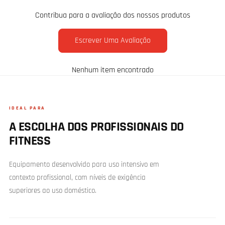
Contribua para a avaliação dos nossos produtos
Escrever Uma Avaliação
Nenhum item encontrado
IDEAL PARA
A ESCOLHA DOS PROFISSIONAIS DO
FITNESS
Equipamento desenvolvido para uso intensivo em
contexto profissional, com níveis de exigência
superiores ao uso doméstico.