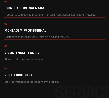
01
ENTREGA ESPECIALIZADA
Transporte com equipa própria em Portugal continental. Sem subcontratação.
02
MONTAGEM PROFISSIONAL
Montagem no local opcional, feita pela equipa técnica.
03
ASSISTÊNCIA TÉCNICA
SLA em todo o território nacional.
04
PEÇAS ORIGINAIS
Stock permanente de peças com envio rápido.