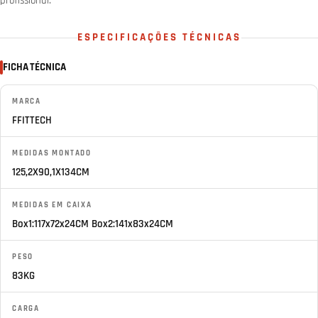
profissional.
ESPECIFICAÇÕES TÉCNICAS
FICHA TÉCNICA
MARCA
FFITTECH
MEDIDAS MONTADO
125,2X90,1X134CM
MEDIDAS EM CAIXA
Box1:117x72x24CM Box2:141x83x24CM
PESO
83KG
CARGA