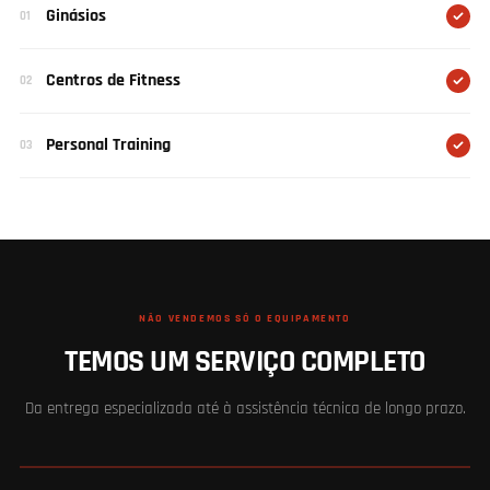
Ginásios
01
Centros de Fitness
02
Personal Training
03
NÃO VENDEMOS SÓ O EQUIPAMENTO
TEMOS UM SERVIÇO COMPLETO
Da entrega especializada até à assistência técnica de longo prazo.