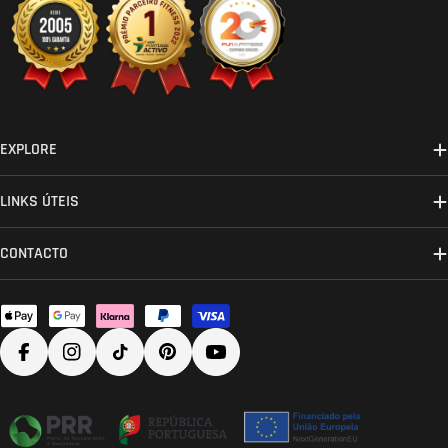
EXPLORE
LINKS ÚTEIS
CONTACTO
Métodos
de
Facebook
Instagram
TikTok
Pinterest
YouTube
pagamento