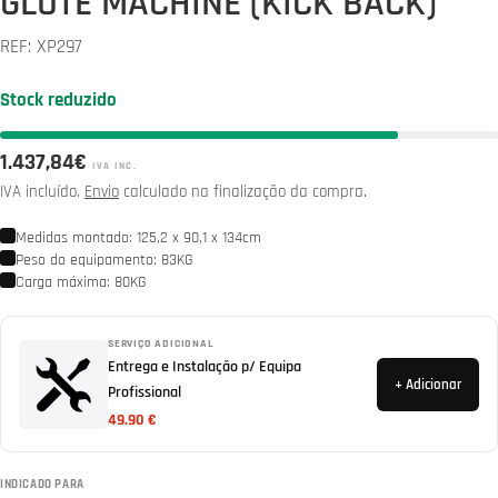
GLUTE MACHINE (KICK BACK)
REF:
XP297
Stock reduzido
Preço
1.437,84€
IVA INC.
normal
IVA incluído.
Envio
calculado na finalização da compra.
Medidas montado: 125,2 x 90,1 x 134cm
Peso do equipamento: 83KG
Carga máxima: 80KG
SERVIÇO ADICIONAL
Entrega e Instalação p/ Equipa
+ Adicionar
Profissional
49.90 €
INDICADO PARA