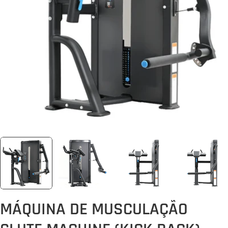
Abrir media 0 em modal
MÁQUINA DE MUSCULAÇÃO