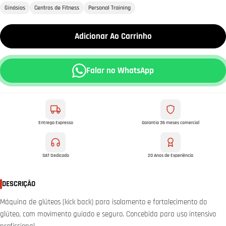
Ginásios
Centros de Fitness
Personal Training
Adicionar Ao Carrinho
Falar no WhatsApp
Entrega Expresso
Garantia 36 meses comercial
SAT Dedicado
20 Anos de Experiência
DESCRIÇÃO
Máquina de glúteos (kick back) para isolamento e fortalecimento do
glúteo, com movimento guiado e seguro. Concebida para uso intensivo