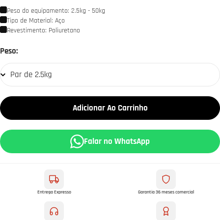
Peso do equipamento: 2.5kg - 50kg
Tipo de Material: Aço
Revestimento: Poliuretano
Par
Peso:
de
2.5kg
Adicionar Ao Carrinho
Falar no WhatsApp
Entrega Expresso
Garantia 36 meses comercial