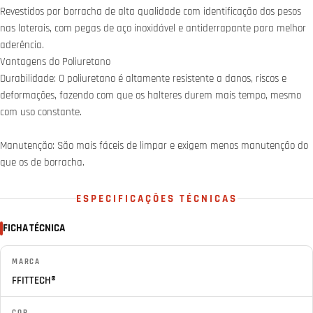
Revestidos por borracha de alta qualidade com identificação dos pesos
nas laterais, com pegas de aço inoxidável e antiderrapante para melhor
aderência.
Vantagens do Poliuretano
Durabilidade: O poliuretano é altamente resistente a danos, riscos e
deformações, fazendo com que os halteres durem mais tempo, mesmo
com uso constante.
Manutenção: São mais fáceis de limpar e exigem menos manutenção do
que os de borracha.
ESPECIFICAÇÕES TÉCNICAS
FICHA TÉCNICA
MARCA
FFITTECH®
COR