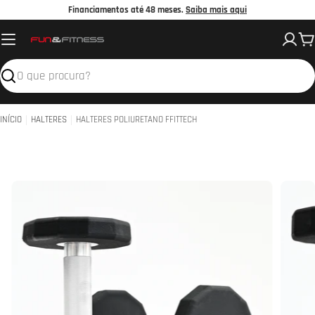
Avançar
Financiamentos até 48 meses.
Saiba mais aqui
para
C
o
conteúdo
Pesquisar
INÍCIO
HALTERES
HALTERES POLIURETANO FFITTECH