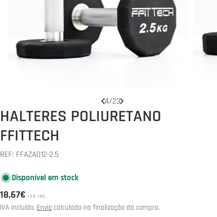
Abrir media 3 em modal
Abrir 
4
/
23
HALTERES POLIURETANO
FFITTECH
REF:
FFAZA012-2.5
Disponível em stock
Preço
18,67€
IVA INC.
normal
IVA incluído.
Envio
calculado na finalização da compra.