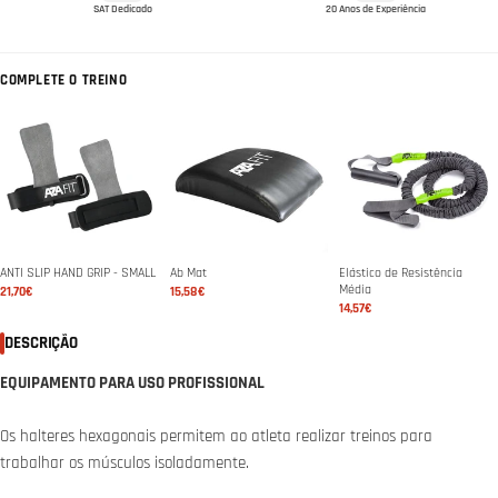
SAT Dedicado
20 Anos de Experiência
COMPLETE O TREINO
ANTI SLIP HAND GRIP - SMALL
Ab Mat
Elástico de Resistência
Média
21,70€
15,58€
14,57€
DESCRIÇÃO
EQUIPAMENTO PARA USO PROFISSIONAL
Os halteres hexagonais permitem ao atleta realizar treinos para
trabalhar os músculos isoladamente.